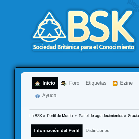
  Inicio
  Foro
Etiquetas
  Ezine
  Ayuda
La BSK
»
Perfil de Murria 
»
Panel de agradecimientos
»
Gracia
Información del Perfil
Distinciones