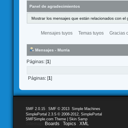
Panel de agradecimientos
Mostrar los mensajes que están relacionados con el 
Mensajes tuyos
Temas tuyos
Gracias 
Mensajes - Murria
Páginas: [
1
]
Páginas: [
1
]
SMF 2.0.15
|
SMF © 2013
,
Simple Machines
SimplePortal 2.3.5 © 2008-2012, SimplePortal
SMFSimple.com Theme | Skin Samp
Sitemap:
Boards
|
Topics
|
XML