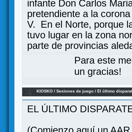
infante Don Carlos Maria
pretendiente a la corona
V. En el Norte, porque l
tuvo lugar en la zona no
parte de provincias aled
Para este me
un gracias!
4
KIOSKO
/
Sesiones de juego
/
El último dispar
44)
EL ÚLTIMO DISPARAT
(Comienzo aquí un AAR d