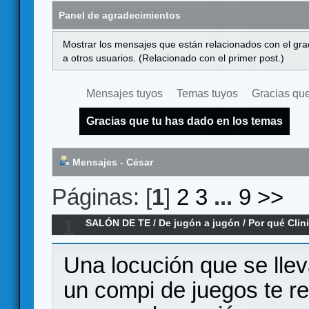
Panel de agradecimientos
Mostrar los mensajes que están relacionados con el gra
a otros usuarios. (Relacionado con el primer post.)
Mensajes tuyos
Temas tuyos
Gracias que
Gracias que tu has dado en los temas
Mensajes - Cẻsar
Páginas: [
1
]
2
3
...
9
>>
1
SALÓN DE TE
/
De jugón a jugón
/
Por qué Clin
goles".
Una locución que se llev
un compi de juegos te r