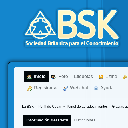
  Inicio
  Foro
Etiquetas
  Ezine
  Registrarse
  Webchat
  Ayuda
La BSK
»
Perfil de Cẻsar 
»
Panel de agradecimientos
»
Gracias q
Información del Perfil
Distinciones