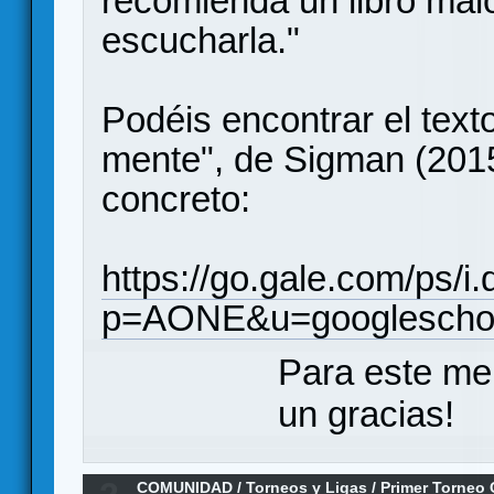
recomienda un libro mal
escucharla."
Podéis encontrar el text
mente", de Sigman (2015
concreto:
https://go.gale.com/ps/i.
p=AONE&u=googleschol
Para este me
un gracias!
COMUNIDAD
/
Torneos y Ligas
/
Primer Torne