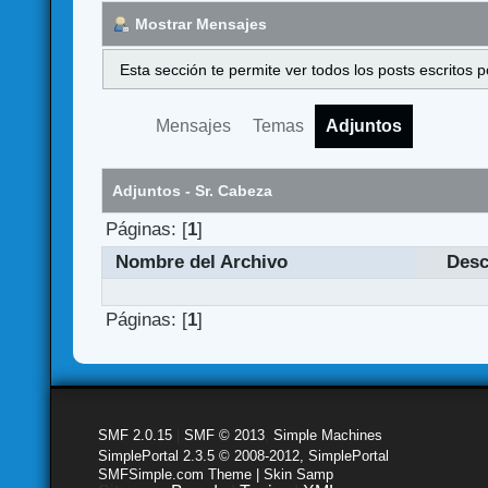
Mostrar Mensajes
Esta sección te permite ver todos los posts escritos
Mensajes
Temas
Adjuntos
Adjuntos - Sr. Cabeza
Páginas: [
1
]
Nombre del Archivo
Desc
Páginas: [
1
]
SMF 2.0.15
|
SMF © 2013
,
Simple Machines
SimplePortal 2.3.5 © 2008-2012, SimplePortal
SMFSimple.com Theme | Skin Samp