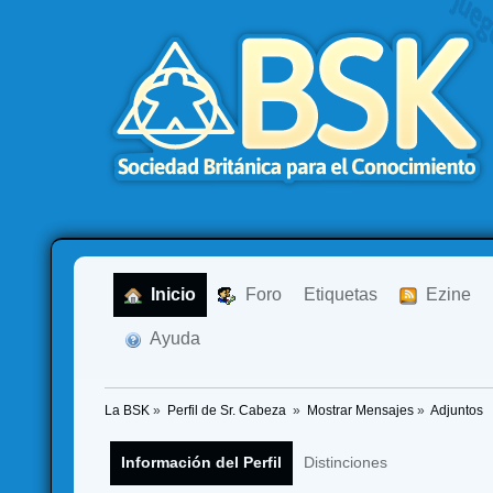
  Inicio
  Foro
Etiquetas
  Ezine
  Ayuda
La BSK
»
Perfil de Sr. Cabeza 
»
Mostrar Mensajes
»
Adjuntos
Información del Perfil
Distinciones