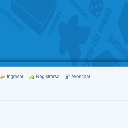
  Ingresar
  Registrarse
  Webchat