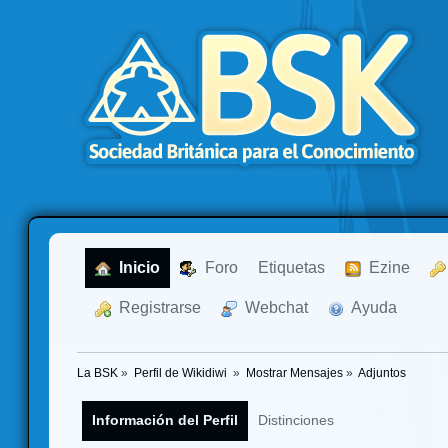
  Inicio
  Foro
Etiquetas
  Ezine
  Registrarse
  Webchat
  Ayuda
La BSK
»
Perfil de Wikidiwi 
»
Mostrar Mensajes
»
Adjuntos
Información del Perfil
Distinciones