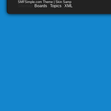
SMFSimple.com Theme | Skin Samp
Sitemap:
Boards
|
Topics
|
XML