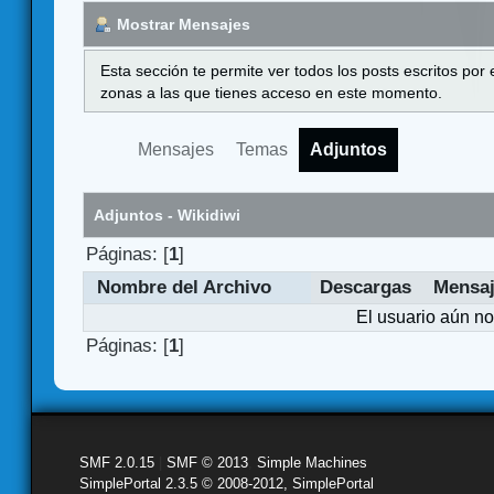
Mostrar Mensajes
Esta sección te permite ver todos los posts escritos por
zonas a las que tienes acceso en este momento.
Mensajes
Temas
Adjuntos
Adjuntos - Wikidiwi
Páginas: [
1
]
Nombre del Archivo
Descargas
Mensa
El usuario aún no
Páginas: [
1
]
SMF 2.0.15
|
SMF © 2013
,
Simple Machines
SimplePortal 2.3.5 © 2008-2012, SimplePortal