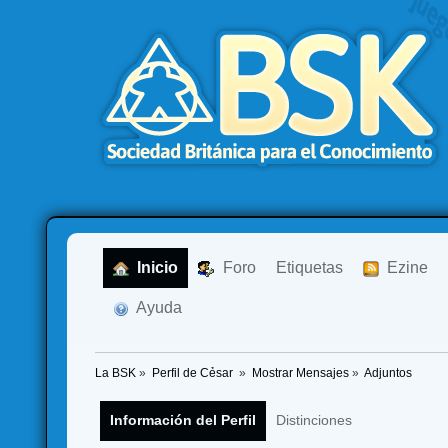
  Inicio
  Foro
Etiquetas
  Ezine
  Ayuda
La BSK
»
Perfil de Cẻsar 
»
Mostrar Mensajes
»
Adjuntos
Información del Perfil
Distinciones