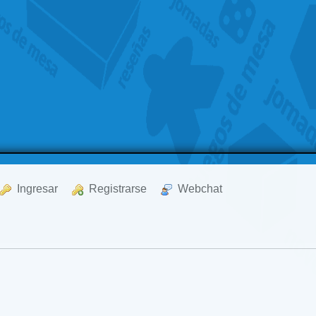
  Ingresar
  Registrarse
  Webchat