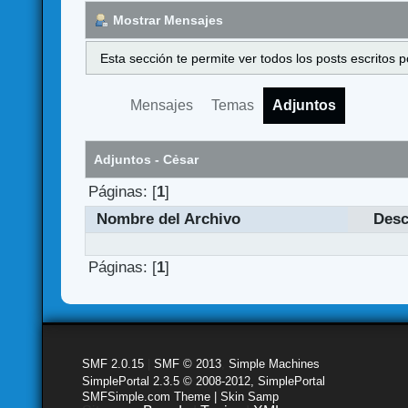
Mostrar Mensajes
Esta sección te permite ver todos los posts escritos
Mensajes
Temas
Adjuntos
Adjuntos - Cẻsar
Páginas: [
1
]
Nombre del Archivo
Desc
Páginas: [
1
]
SMF 2.0.15
|
SMF © 2013
,
Simple Machines
SimplePortal 2.3.5 © 2008-2012, SimplePortal
SMFSimple.com Theme | Skin Samp