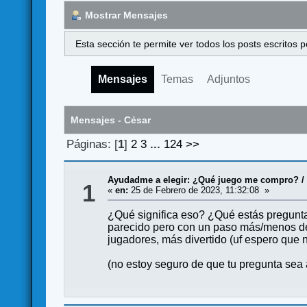
Mostrar Mensajes
Esta sección te permite ver todos los posts escritos
Mensajes
Temas
Adjuntos
Mensajes - Cẻsar
Páginas: [
1
]
2
3
...
124
>>
Ayudadme a elegir: ¿Qué juego me compro?
1
«
en:
25 de Febrero de 2023, 11:32:08 »
¿Qué significa eso? ¿Qué estás pregunt
parecido pero con un paso más/menos de
jugadores, más divertido (uf espero que 
(no estoy seguro de que tu pregunta sea 