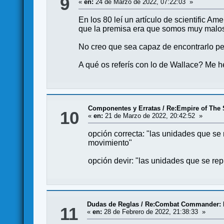
9
«
en:
24 de Marzo de 2022, 07:22:03 »
En los 80 leí un artículo de scientific 
que la premisa era que somos muy malos
No creo que sea capaz de encontrarlo per
A qué os referís con lo de Wallace? Me h
Componentes y Erratas
/
Re:Empire of The 
10
«
en:
21 de Marzo de 2022, 20:42:52 »
opción correcta: "las unidades que se
movimiento"
opción devir: "las unidades que se re
Dudas de Reglas
/
Re:Combat Commander: 
11
«
en:
28 de Febrero de 2022, 21:38:33 »