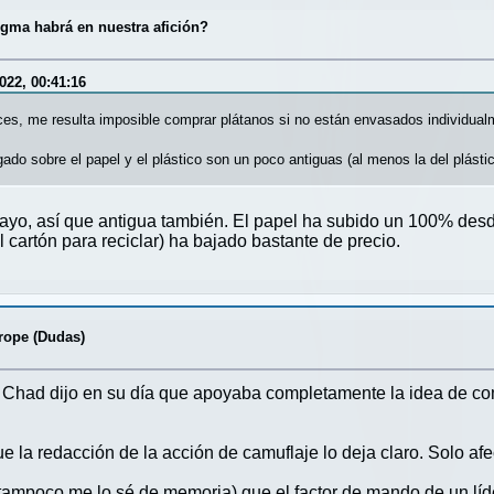
gma habrá en nuestra afición?
022, 00:41:16
es, me resulta imposible comprar plátanos si no están envasados individualm
gado sobre el papel y el plástico son un poco antiguas (al menos la del plásti
mayo, así que antigua también. El papel ha subido un 100% des
l cartón para reciclar) ha bajado bastante de precio.
ope (Dudas)
s". Chad dijo en su día que apoyaba completamente la idea de c
e la redacción de la acción de camuflaje lo deja claro. Solo af
ue tampoco me lo sé de memoria) que el factor de mando de un