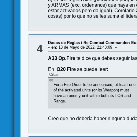
y ARMAS (exc. ordenance) que haya en el
estar activados pero da igual). Corolar
cosas) por lo que no se les suma el lider
Dudas de Reglas
/
Re:Combat Commander: Eur
4
«
en:
13 de Mayo de 2022, 21:43:09 »
A33 Op.Fire
te dice que debes seguir la
En
O20 Fire
se puede leer:
Citar
For a Fire Order to be announced, at least one
of the activated units (or its Weapon) must
have an enemy unit within both its LOS and
Range.
Creo que no debería haber ninguna dud