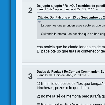
De jugón a jugón
/
Re:¿Qué cambios de paradi
2
«
en:
17 de Septiembre de 2022, 10:52:47 »
Cita de: DonFalcone en 13 de Septiembre de 2
Esperemos que prioricen esos sectores que dic
Quitando la broma, las noticias que se han col
esa noticia que ha citado Ianena es de 
El papelote (lo que tiras al contenedor de
Dudas de Reglas
/
Re:Combat Commander: Eur
3
«
en:
19 de Junio de 2022, 20:11:19 »
1) El límite de pozos es "los que tenga
trincheras, pozos o lo que fuera.
2) no me la sé de memoria pero juraría qu
3) En las reglas dice (parafraseo porq