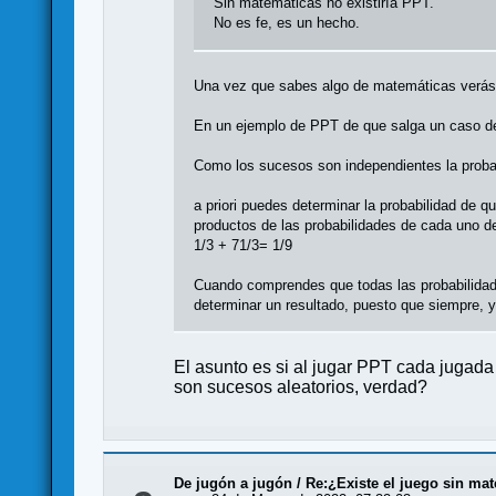
Sin matemáticas no existiría PPT.
No es fe, es un hecho.
Una vez que sabes algo de matemáticas verás q
En un ejemplo de PPT de que salga un caso de
Como los sucesos son independientes la probabil
a priori puedes determinar la probabilidad de 
productos de las probabilidades de cada uno d
1/3 + 71/3= 1/9
Cuando comprendes que todas las probabilidade
determinar un resultado, puesto que siempre, 
El asunto es si al jugar PPT cada jugad
son sucesos aleatorios, verdad?
De jugón a jugón
/
Re:¿Existe el juego sin ma