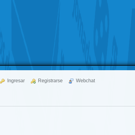
  Ingresar
  Registrarse
  Webchat