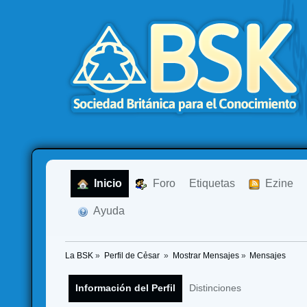
  Inicio
  Foro
Etiquetas
  Ezine
  Ayuda
La BSK
»
Perfil de Cẻsar 
»
Mostrar Mensajes
»
Mensajes
Información del Perfil
Distinciones