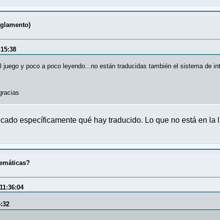
eglamento)
:15:38
l juego y poco a poco leyendo...no están traducidas también el sistema de int
gracias
ndicado específicamente qué hay traducido. Lo que no está en la l
temáticas?
11:36:04
6:32