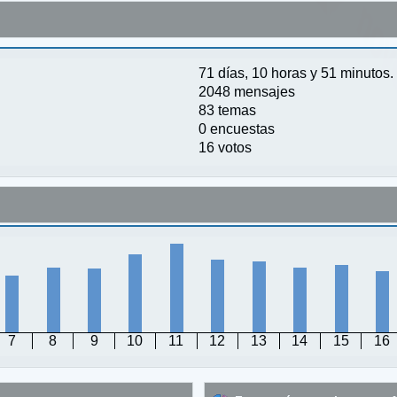
71 días, 10 horas y 51 minutos.
2048 mensajes
83 temas
0 encuestas
16 votos
7
8
9
10
11
12
13
14
15
16