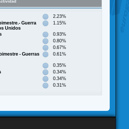
ctividad
2.23%
bimestre.- Guerra
1.15%
os Unidos
s
0.93%
0.80%
0.67%
bimestre - Guerras
0.61%
0.35%
s
0.34%
0.34%
0.31%