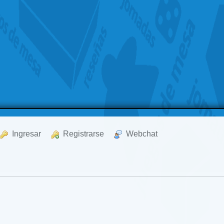
  Ingresar
  Registrarse
  Webchat