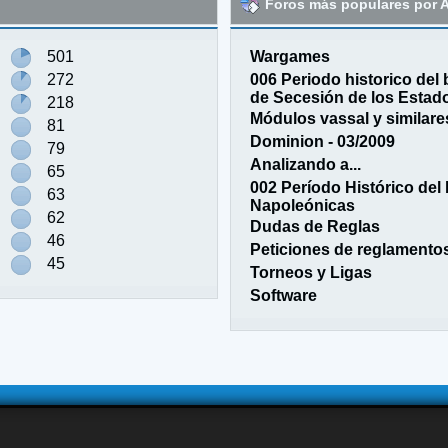
Foros más populares por A
501
Wargames
272
006 Periodo historico del 
de Secesión de los Estad
218
Módulos vassal y similare
81
Dominion - 03/2009
79
Analizando a...
65
002 Período Histórico del 
63
Napoleónicas
62
Dudas de Reglas
46
Peticiones de reglamento
45
Torneos y Ligas
Software