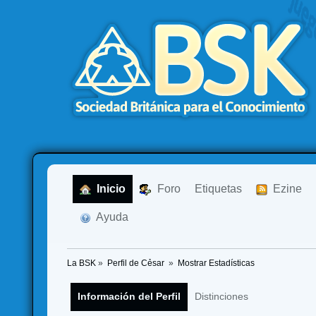
  Inicio
  Foro
Etiquetas
  Ezine
  Ayuda
La BSK
»
Perfil de Cẻsar 
»
Mostrar Estadísticas
Información del Perfil
Distinciones