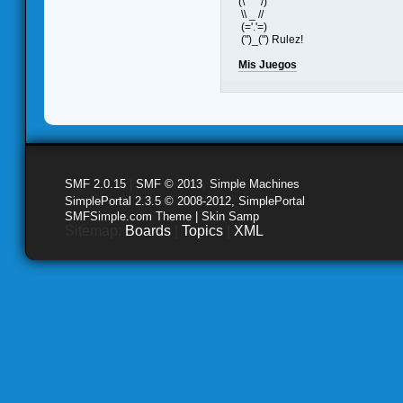
(\ /)
\\ _ //
(='.'=)
(")_(") Rulez!
Mis Juegos
SMF 2.0.15
|
SMF © 2013
,
Simple Machines
SimplePortal 2.3.5 © 2008-2012, SimplePortal
SMFSimple.com Theme | Skin Samp
Sitemap:
Boards
|
Topics
|
XML