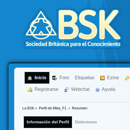
  Inicio
  Foro
Etiquetas
  Ezine
  Registrarse
  Webchat
  Ayuda
La BSK
»
Perfil de Mika_F1 
»
Resumen
Información del Perfil
Distinciones