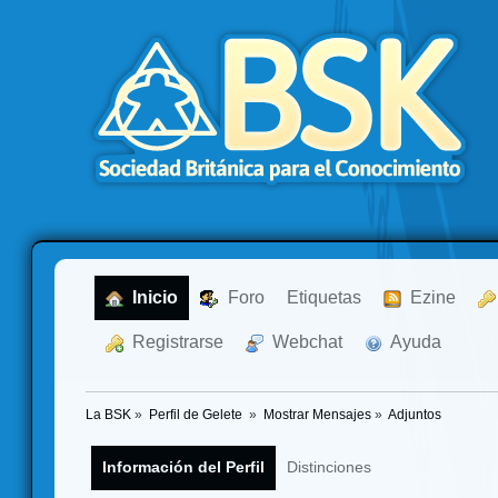
  Inicio
  Foro
Etiquetas
  Ezine
  Registrarse
  Webchat
  Ayuda
La BSK
»
Perfil de Gelete 
»
Mostrar Mensajes
»
Adjuntos
Información del Perfil
Distinciones