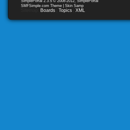
SimplePortal 2.3.5 © 2008-2012, SimplePortal
SMFSimple.com Theme | Skin Samp
Sitemap:
Boards
|
Topics
|
XML