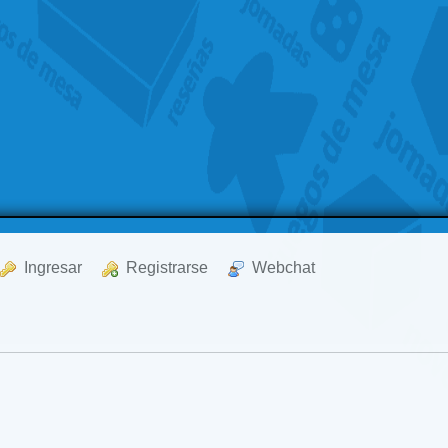
  Ingresar
  Registrarse
  Webchat