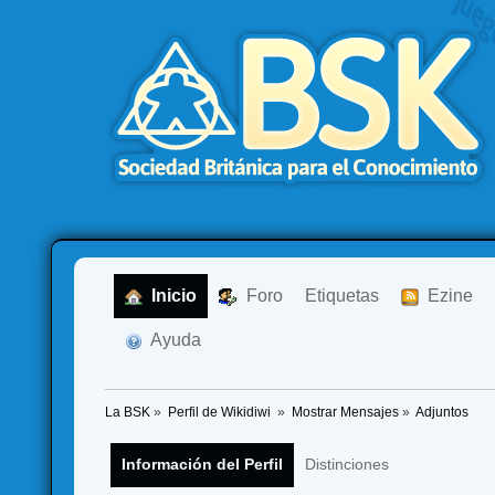
  Inicio
  Foro
Etiquetas
  Ezine
  Ayuda
La BSK
»
Perfil de Wikidiwi 
»
Mostrar Mensajes
»
Adjuntos
Información del Perfil
Distinciones