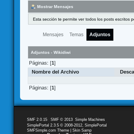
Mostrar Mensajes
Esta sección te permite ver todos los posts escritos
Mensajes
Temas
Adjuntos
Adjuntos - Wikidiwi
Páginas: [
1
]
Nombre del Archivo
Desc
Páginas: [
1
]
SMF 2.0.15
|
SMF © 2013
,
Simple Machines
SimplePortal 2.3.5 © 2008-2012, SimplePortal
SMFSimple.com Theme | Skin Samp