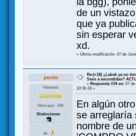
la bgg), poni
de un vistazo
que ya public
sin esperar v
xd.
«
Última modificación: 07 de Juni
Re:(+18) ¿Labsk ya no tie
penito
Sexo a escondidas? AC
«
Respuesta #34 en:
07 de 
Veterano
10:36:43 »
En algún otro
Mensajes: 598
se arreglaría
Distinciones
nombre de u