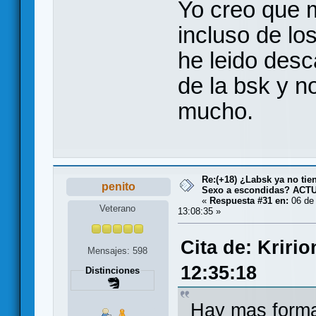
Yo creo que m
incluso de lo
he leido desca
de la bsk y n
mucho.
Re:(+18) ¿Labsk ya no tie
penito
Sexo a escondidas? AC
«
Respuesta #31 en:
06 de 
Veterano
13:08:35 »
Cita de: Kriri
Mensajes: 598
12:35:18
Distinciones
Hay mas forma