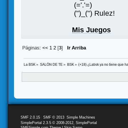
(='.'=)
(")_(") Rulez!
Mis Juegos
Páginas:
<<
1
2
[
3
]
Ir Arriba
La BSK
»
SALÓN DE TE
»
BSK
»
(+18) ¿Labsk ya no tiene que
SMF 2.0.15
|
SMF © 2013
,
Simple Machines
SimplePortal 2.3.5 © 2008-2012, SimplePortal
SMFSimple.com Theme | Skin Samp