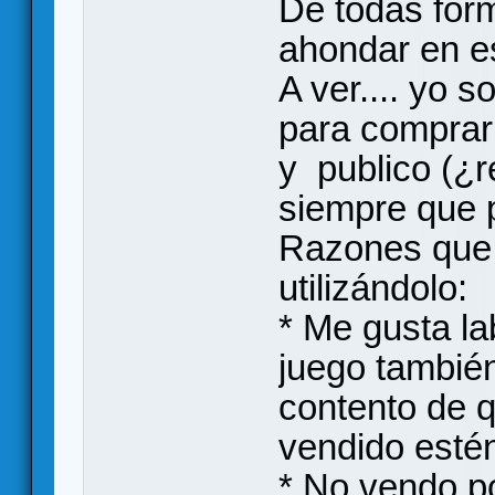
De todas for
ahondar en e
A ver.... yo s
para comprar
y publico (¿r
siempre que 
Razones que 
utilizándolo:
* Me gusta l
juego tambié
contento de q
vendido esté
* No vendo p