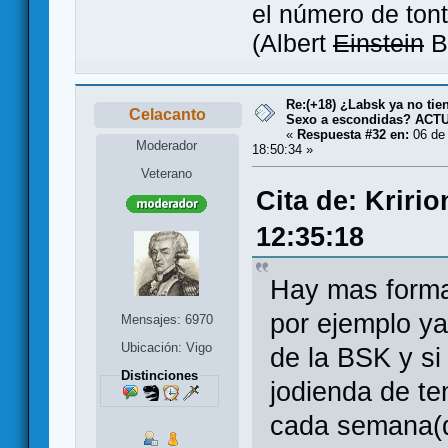
el número de tont
(Albert
Einstein
B
Re:(+18) ¿Labsk ya no tie
Celacanto
Sexo a escondidas? AC
«
Respuesta #32 en:
06 de 
Moderador
18:50:34 »
Veterano
Cita de: Kriri
12:35:18
Hay mas forma
por ejemplo y
Mensajes: 6970
Ubicación: Vigo
de la BSK y si
Distinciones
jodienda de te
cada semana(q