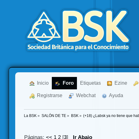
  Inicio
  Foro
Etiquetas
  Ezine
  Registrarse
  Webchat
  Ayuda
La BSK
»
SALÓN DE TE
»
BSK
»
(+18) ¿Labsk ya no tiene que 
Páginas:
<<
1
2
[
3
]
Ir Abajo