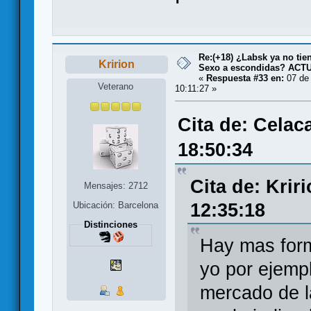
Re:(+18) ¿Labsk ya no tie
Kririon
Sexo a escondidas? AC
«
Respuesta #33 en:
07 de 
Veterano
10:11:27 »
Cita de: Celac
18:50:34
Cita de: Krir
Mensajes: 2712
12:35:18
Ubicación: Barcelona
Distinciones
Hay mas form
yo por ejemp
mercado de l