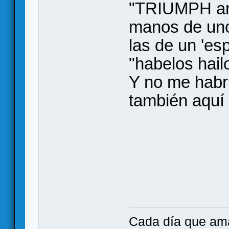
"TRIUMPH a
manos de uno
las de un 'es
"habelos hailo
Y no me habrí
también aquí 
Cada día que ama