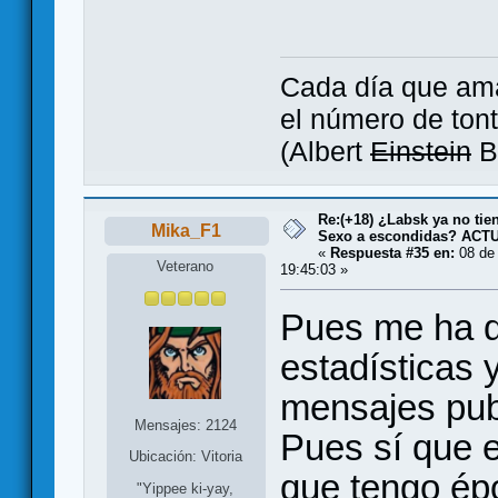
Cada día que ama
el número de tont
(Albert
Einstein
B
Re:(+18) ¿Labsk ya no tie
Mika_F1
Sexo a escondidas? AC
«
Respuesta #35 en:
08 de 
Veterano
19:45:03 »
Pues me ha d
estadísticas y
mensajes pub
Mensajes: 2124
Pues sí que e
Ubicación: Vitoria
que tengo épo
"Yippee ki-yay,