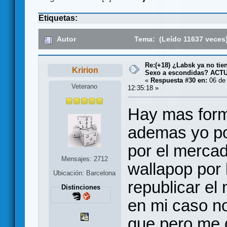
Etiquetas:
Autor
Tema: (Leído 11637 veces
Re:(+18) ¿Labsk ya no tie
Kririon
Sexo a escondidas? AC
«
Respuesta #30 en:
06 de 
Veterano
12:35:18 »
Hay mas form
ademas yo po
por el merca
Mensajes: 2712
wallapop por 
Ubicación: Barcelona
republicar e
Distinciones
en mi caso no
que pero me 