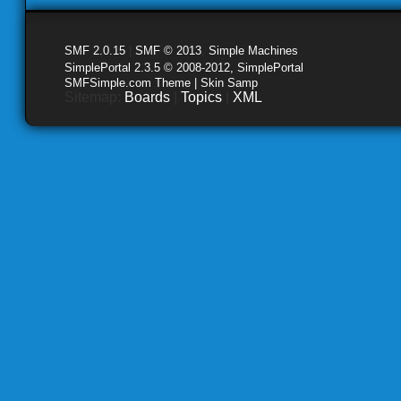
SMF 2.0.15
|
SMF © 2013
,
Simple Machines
SimplePortal 2.3.5 © 2008-2012, SimplePortal
SMFSimple.com Theme | Skin Samp
Sitemap:
Boards
|
Topics
|
XML