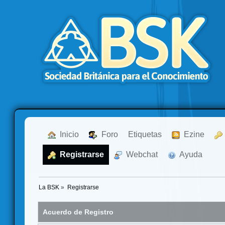
  Inicio
  Foro
Etiquetas
  Ezine
  Registrarse
  Webchat
  Ayuda
La BSK
»
Registrarse
Acuerdo de Registro