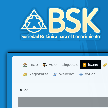
  Inicio
  Foro
Etiquetas
  Ezine
  Registrarse
  Webchat
  Ayuda
La BSK