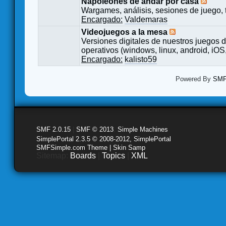
Napoleones de andar por casa
Wargames, análisis, sesiones de juego, 
Encargado:
Valdemaras
Videojuegos a la mesa
Versiones digitales de nuestros juegos d
operativos (windows, linux, android, iOS,
Encargado:
kalisto59
Powered By
SMF 
SMF 2.0.15
|
SMF © 2013
,
Simple Machines
SimplePortal 2.3.5 © 2008-2012, SimplePortal
SMFSimple.com Theme | Skin Samp
Sitemap:
Boards
|
Topics
|
XML