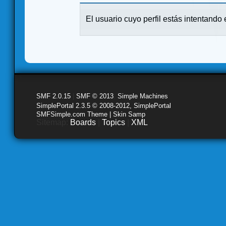
El usuario cuyo perfil estás intentando e
SMF 2.0.15
|
SMF © 2013
,
Simple Machines
SimplePortal 2.3.5 © 2008-2012, SimplePortal
SMFSimple.com Theme | Skin Samp
Sitemap:
Boards
|
Topics
|
XML