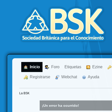
  Inicio
  Foro
Etiquetas
  Ezine
  Registrarse
  Webchat
  Ayuda
La BSK
¡Un error ha ocurrido!