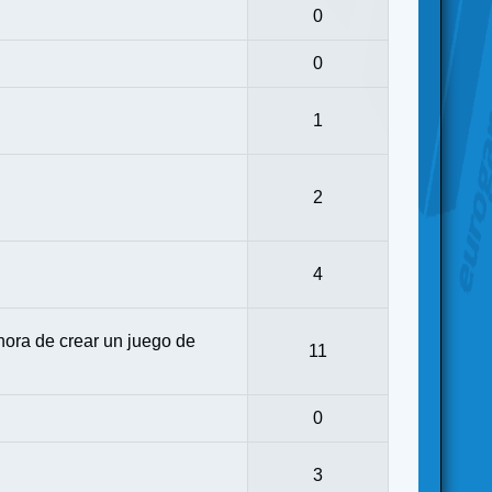
0
0
1
2
4
ora de crear un juego de
11
0
3