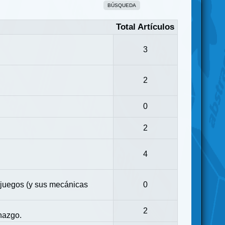
BÚSQUEDA
Total Artículos
3
2
0
2
4
 juegos (y sus mecánicas
0
2
nazgo.