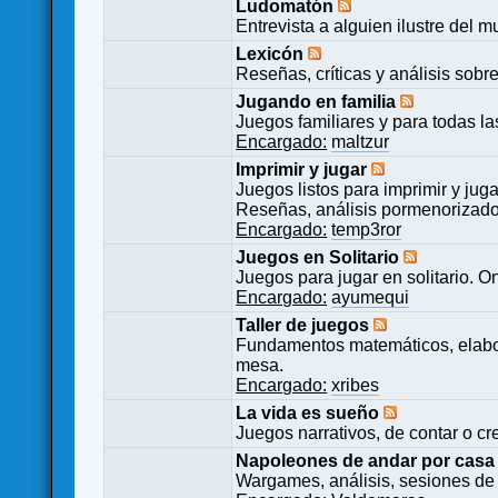
Ludomatón
Entrevista a alguien ilustre del 
Lexicón
Reseñas, críticas y análisis sobr
Jugando en familia
Juegos familiares y para todas l
Encargado:
maltzur
Imprimir y jugar
Juegos listos para imprimir y juga
Reseñas, análisis pormenorizado
Encargado:
temp3ror
Juegos en Solitario
Juegos para jugar en solitario. O
Encargado:
ayumequi
Taller de juegos
Fundamentos matemáticos, elabor
mesa.
Encargado:
xribes
La vida es sueño
Juegos narrativos, de contar o cre
Napoleones de andar por casa
Wargames, análisis, sesiones de 