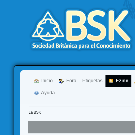
  Inicio
  Foro
Etiquetas
  Ezine
  Ayuda
La BSK