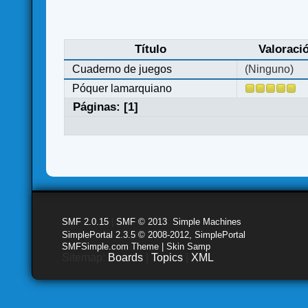
Título
Valoraci
Cuaderno de juegos
(Ninguno)
Póquer lamarquiano
Páginas: [
1
]
SMF 2.0.15
|
SMF © 2013
,
Simple Machines
SimplePortal 2.3.5 © 2008-2012, SimplePortal
SMFSimple.com Theme | Skin Samp
Sitemap:
Boards
|
Topics
|
XML