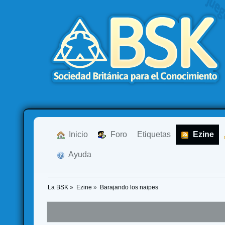
  Inicio
  Foro
Etiquetas
  Ezine
  Ayuda
La BSK
»
Ezine
»
Barajando los naipes