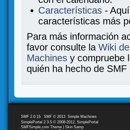
Características
- Aquí
características más 
Para más información a
favor consulte la
Wiki d
Machines
y compruebe 
quién ha hecho de SMF l
SMF 2.0.15
|
SMF © 2013
,
Simple Machines
SimplePortal 2.3.5 © 2008-2012, SimplePortal
SMFSimple.com Theme | Skin Samp