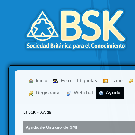
  Inicio
  Foro
Etiquetas
  Ezine
  Registrarse
  Webchat
  Ayuda
La BSK
»
Ayuda
Ayuda de Usuario de SMF