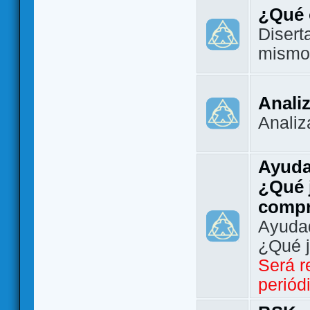
¿Qué 
Disert
mismo
Analiz
Analiz
Ayuda
¿Qué 
comp
Ayudad
¿Qué 
Será r
periód