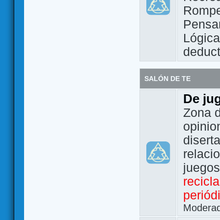
Rompe
Pensam
Lógic
deduct
SALÓN DE TE
De ju
Zona d
opinio
disert
relaci
juego
recicl
periód
Modera