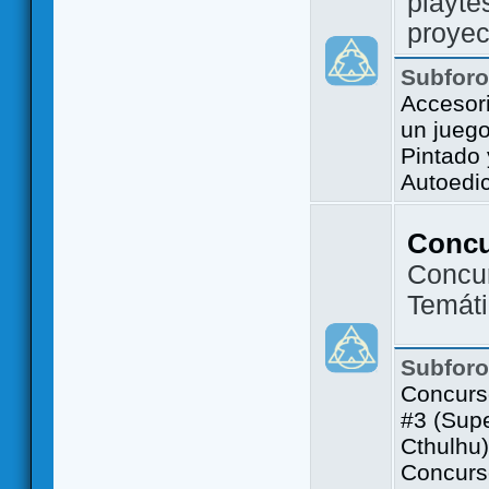
playte
proyec
Subfor
Accesor
un jueg
Pintado
Autoedi
Conc
Concu
Temát
Subfor
Concurs
#3 (Sup
Cthulhu)
Concurs