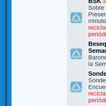
BSK
Sobre 
Presen
minut
recicl
periód
Beseq
Sema
Barone
la Se
Sond
Sondeo
Encue
recicl
periód