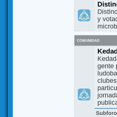
Disti
Distin
y vota
micro
COMUNIDAD
Keda
Kedada
gente 
ludoba
clubes
partic
jornad
public
Subfor