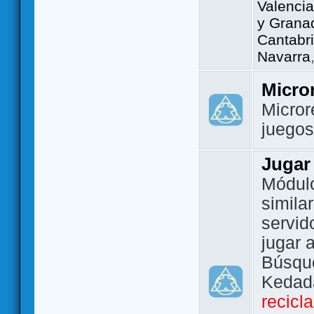
Valencia
y Grana
Cantabri
Navarra
Micro
Micror
juego
Jugar
Módulo
simila
servid
jugar 
Búsque
Kedada
recicl