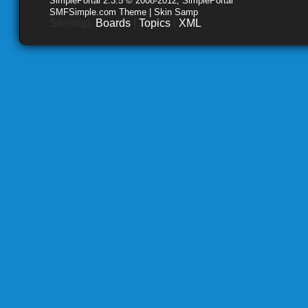
SimplePortal 2.3.5 © 2008-2012, SimplePortal
SMFSimple.com Theme | Skin Samp
Sitemap:
Boards
|
Topics
|
XML