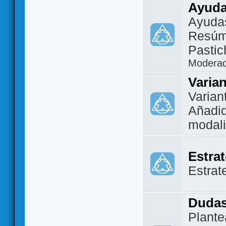
Ayuda
Ayuda
Resúm
Pastic
Modera
Varia
Varian
Añadi
modal
Estra
Estrat
Dudas
Plante