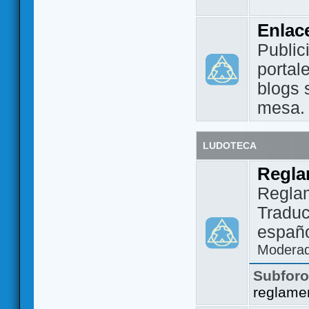
Enlac
Public
portal
blogs 
mesa.
LUDOTECA
Regla
Regla
Traduc
españo
Modera
Subfor
reglame