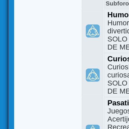
Subfor
Humo
Humor 
divert
SOLO
DE M
Curio
Curios
curios
SOLO
DE M
Pasat
Juegos
Acerti
Recrea