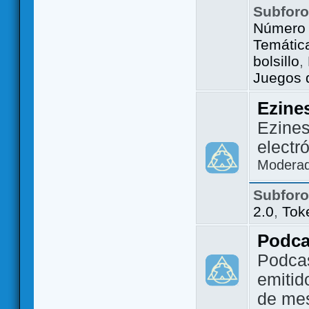
Subfor
Número 
Temátic
bolsillo
,
Juegos d
Ezine
Ezines
electr
Modera
Subfor
2.0
,
Tok
Podca
Podca
emitid
de me