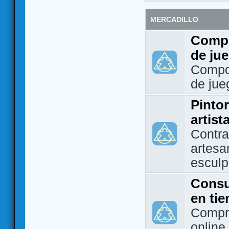
MERCADILLO
Compo
de ju
Compo
de jue
Pintor
artist
Contra
artesa
esculp
Consu
en ti
Compra
online 