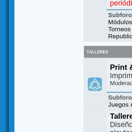
periód
Subfor
Módulos 
Torneos
Republi
TALLERES
Print 
Imprim
Modera
Subfor
Juegos 
Taller
Diseño