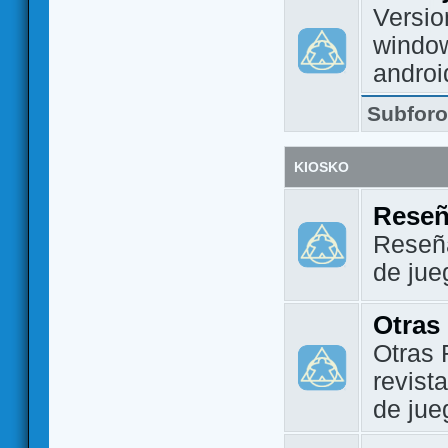
Versio
window
androi
Subfor
KIOSKO
Reseñ
Reseña
de jue
Otras
Otras 
revist
de jue