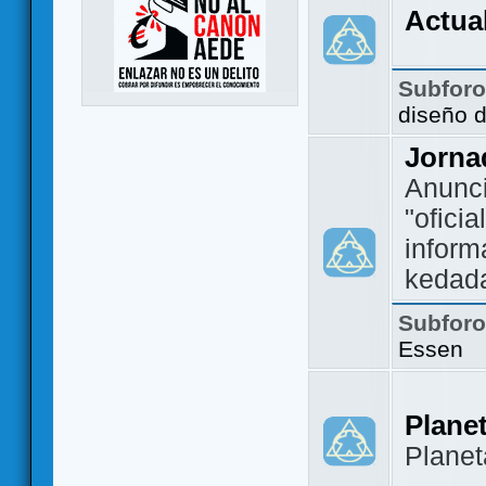
Actua
Subfor
diseño 
Jorna
Anunc
"ofici
inform
kedad
Subfor
Essen
Plane
Plane