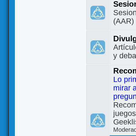
Sesio
Sesion
(AAR)
Divul
Artícu
y deba
Reco
Lo pri
mirar 
pregun
Recom
juegos
Geekli
Modera