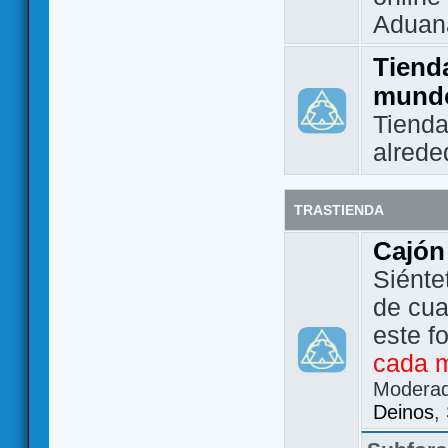
Aduan
Tienda
mund
Tienda
alrede
TRASTIENDA
Cajón
Siénte
de cua
este f
cada 
Modera
Deinos
,