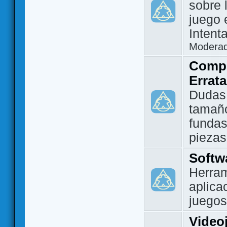
sobre 
juego 
Intent
Modera
Compo
Errat
Dudas
tamañ
fundas
piezas
Softw
Herram
aplica
juegos
Video