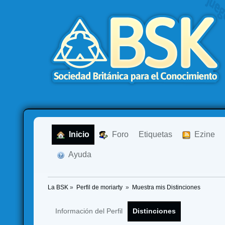
  Inicio
  Foro
Etiquetas
  Ezine
  Ayuda
La BSK
»
Perfil de moriarty 
»
Muestra mis Distinciones
Información del Perfil
Distinciones