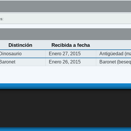
s:
Distinción
Recibida a fecha
Dinosaurio
Enero 27, 2015
Antigüedad (má
Baronet
Enero 26, 2015
Baronet (bese