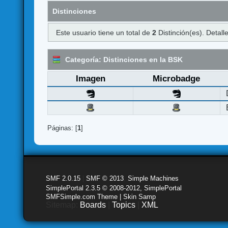
Distinciones
Este usuario tiene un total de
2
Distinción(es). Detalle
Categoría: Distinciones en la BSK
Imagen
Microbadge
Páginas: [
1
]
SMF 2.0.15
|
SMF © 2013
,
Simple Machines
SimplePortal 2.3.5 © 2008-2012, SimplePortal
SMFSimple.com Theme | Skin Samp
Sitemap:
Boards
|
Topics
|
XML