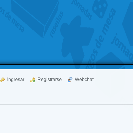
  Ingresar
  Registrarse
  Webchat