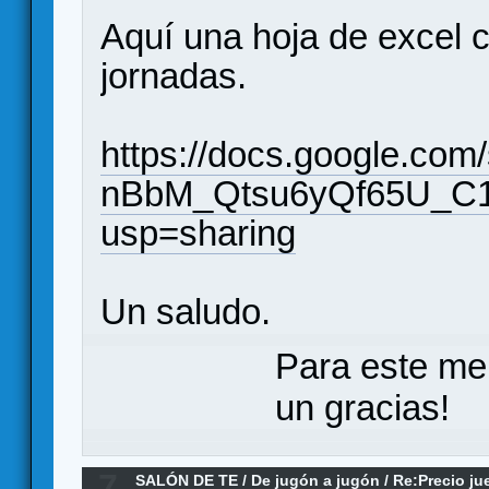
Aquí una hoja de excel c
jornadas.
https://docs.google.co
nBbM_Qtsu6yQf65U_C1
usp=sharing
Un saludo.
Para este me
un gracias!
7
SALÓN DE TE
/
De jugón a jugón
/
Re:Precio j