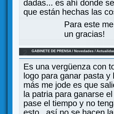
dadas... es ahí donde se
que están hechas las co
Para este me
un gracias!
2
GABINETE DE PRENSA
/
Novedades / Actualida
Edition en KS para Mayo
Es una vergüenza con tod
logo para ganar pasta y l
más me jode es que sali
la patria para ganarse el
pase el tiempo y no ten
esto...así no se hacen 