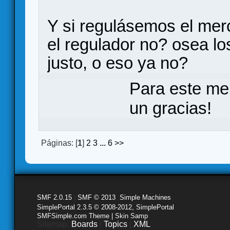
Y si regulásemos el mer
el regulador no? osea lo
justo, o eso ya no?
Para este me
un gracias!
Páginas: [
1
]
2
3
...
6
>>
SMF 2.0.15
|
SMF © 2013
,
Simple Machines
SimplePortal 2.3.5 © 2008-2012, SimplePortal
SMFSimple.com Theme | Skin Samp
Sitemap:
Boards
|
Topics
|
XML