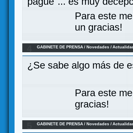
pague"... es muy decepc
Para este me
un gracias!
4
GABINETE DE PRENSA
/
Novedades / Actualida
Edition en KS para Mayo
¿Se sabe algo más de e
Para este me
gracias!
5
GABINETE DE PRENSA
/
Novedades / Actualida
Edición en español por MasQueOca (En Pre Or