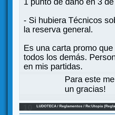
1 punto de daño en 3 de 
- Si hubiera Técnicos so
la reserva general.
Es una carta promo que 
todos los demás. Person
en mis partidas.
Para este me
un gracias!
10
LUDOTECA
/
Reglamentos
/
Re:Utopia (Regl