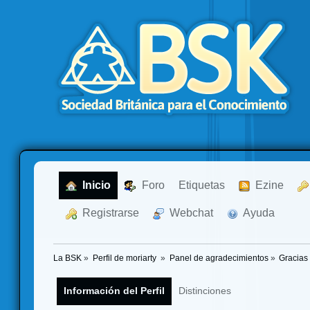
  Inicio
  Foro
Etiquetas
  Ezine
  Registrarse
  Webchat
  Ayuda
La BSK
»
Perfil de moriarty 
»
Panel de agradecimientos
»
Gracias
Información del Perfil
Distinciones