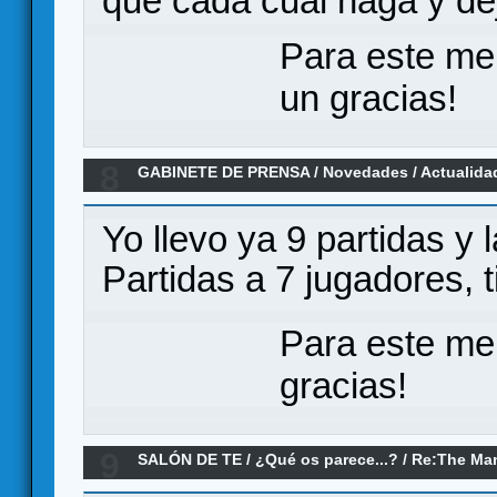
que cada cual haga y dej
Para este me
un gracias!
8
GABINETE DE PRENSA
/
Novedades / Actualida
expansión de Scythe ya tiene fecha
Yo llevo ya 9 partidas y 
Partidas a 7 jugadores, t
Para este me
gracias!
9
SALÓN DE TE
/
¿Qué os parece...?
/
Re:The Man
parece?