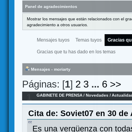
Panel de agradecimientos
Mostrar los mensajes que están relacionados con el gra
agradecimiento a otros usuarios.
Mensajes tuyos
Temas tuyos
Gracias qu
Gracias que tu has dado en los temas
Mensajes - moriarty
Páginas: [
1
]
2
3
...
6
>>
1
GABINETE DE PRENSA
/
Novedades / Actualida
Edition en KS para Mayo
Cita de: Soviet07 en 30 de 
Es una vergüenza con todas 