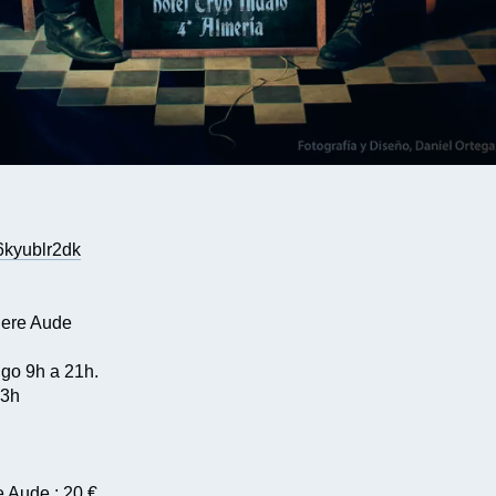
6kyublr2dk
udere Aude
ngo 9h a 21h.
23h
e Aude : 20 €