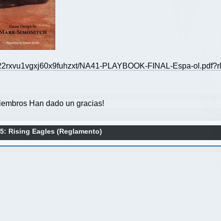
fi/22rxvu1vgxj60x9fuhzxt/NA41-PLAYBOOK-FINAL-Espa-ol.pdf?
embros Han dado un gracias!
: Rising Eagles (Reglamento)