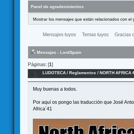
Panel de agradecimientos
Mostrar los mensajes que están relacionados con el 
Mensajes tuyos
Temas tuyos
Gracias 
Mensajes - LordSpain
Páginas: [
1
]
1
LUDOTECA
/
Reglamentos
/
NORTH AFRICA 
Muy buenas a todos.
Por aquí os pongo las traducción que José Anto
Africa´41