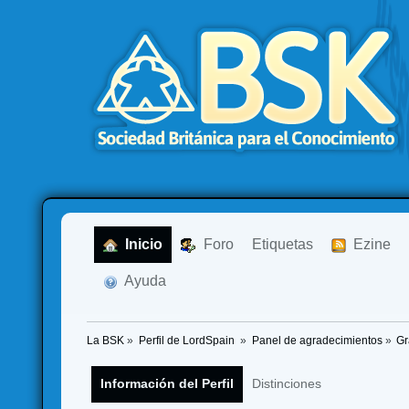
  Inicio
  Foro
Etiquetas
  Ezine
  Ayuda
La BSK
»
Perfil de LordSpain 
»
Panel de agradecimientos
»
Gr
Información del Perfil
Distinciones