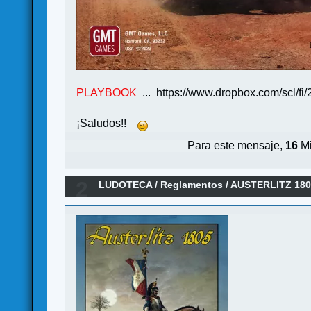
PLAYBOOK
...
https://www.dropbox.com/scl/
¡Saludos!!
Para este mensaje,
16
Mi
2
LUDOTECA
/
Reglamentos
/
AUSTERLITZ 1805