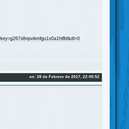
rlkey=g267s8npvikmfgu1x0a1htfbf&dl=0
en: 28 de Febrero de 2017, 22:49:52