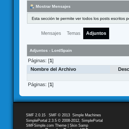
Mostrar Mensajes
Esta sección te permite ver todos los posts escritos
Mensajes
Temas
Adjuntos
Adjuntos - LordSpain
Páginas: [
1
]
Nombre del Archivo
Desc
Páginas: [
1
]
SMF 2.0.15
|
SMF © 2013
,
Simple Machines
SimplePortal 2.3.5 © 2008-2012, SimplePortal
SMFSimple.com Theme | Skin Samp