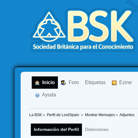
  Inicio
  Foro
Etiquetas
  Ezine
  Ayuda
La BSK
»
Perfil de LordSpain 
»
Mostrar Mensajes
»
Adjuntos
Información del Perfil
Distinciones