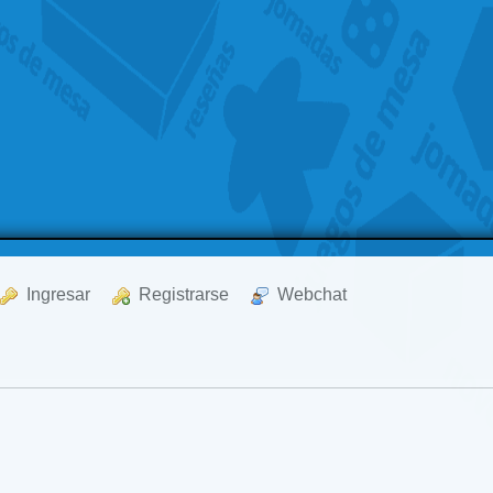
  Ingresar
  Registrarse
  Webchat