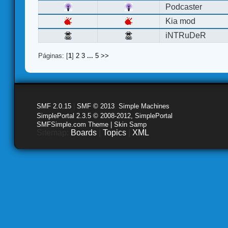
Podcaster
Kia mod
iNTRuDeR
Páginas: [
1
]
2
3
...
5
>>
SMF 2.0.15
|
SMF © 2013
,
Simple Machines
SimplePortal 2.3.5 © 2008-2012, SimplePortal
SMFSimple.com Theme | Skin Samp
Sitemap:
Boards
|
Topics
|
XML