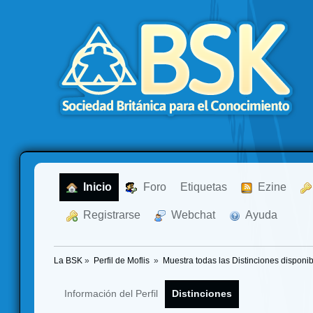
  Inicio
  Foro
Etiquetas
  Ezine
  Registrarse
  Webchat
  Ayuda
La BSK
»
Perfil de Moflis 
»
Muestra todas las Distinciones disponib
Información del Perfil
Distinciones