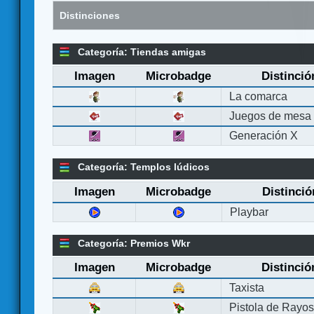
Distinciones
Categoría: Tiendas amigas
Imagen
Microbadge
Distinció
La comarca
Juegos de mesa
Generación X
Categoría: Templos lúdicos
Imagen
Microbadge
Distinció
Playbar
Categoría: Premios Wkr
Imagen
Microbadge
Distinció
Taxista
Pistola de Rayo