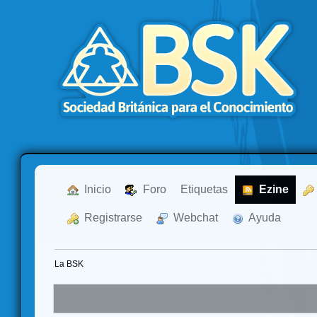
  Inicio
  Foro
Etiquetas
  Ezine
  Registrarse
  Webchat
  Ayuda
La BSK