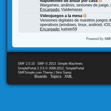
Napoleones de andar por casa
Wargames, análisis, sesiones de juego, 
Encargado:
Valdemaras
Videojuegos a la mesa
Versiones digitales de nuestros juegos d
operativos (windows, linux, android, iOS,
Encargado:
kalisto59
Powered By
SMF 
SMF 2.0.15
|
SMF © 2013
,
Simple Machines
SimplePortal 2.3.5 © 2008-2012, SimplePortal
SMFSimple.com Theme | Skin Samp
Sitemap:
Boards
|
Topics
|
XML