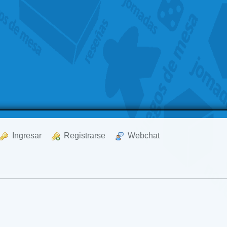
  Ingresar
  Registrarse
  Webchat