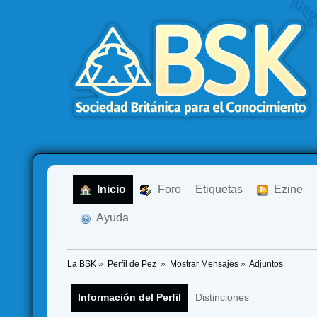
  Inicio
  Foro
Etiquetas
  Ezine
  Ayuda
La BSK
»
Perfil de Pez 
»
Mostrar Mensajes
»
Adjuntos
Información del Perfil
Distinciones