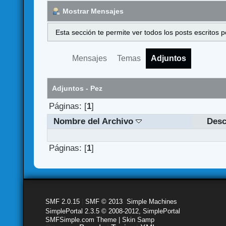
Mostrar Mensajes
Esta sección te permite ver todos los posts escritos
Mensajes
Temas
Adjuntos
Adjuntos - Pez
Páginas: [
1
]
Nombre del Archivo
Desc
Páginas: [
1
]
SMF 2.0.15
|
SMF © 2013
,
Simple Machines
SimplePortal 2.3.5 © 2008-2012, SimplePortal
SMFSimple.com Theme | Skin Samp