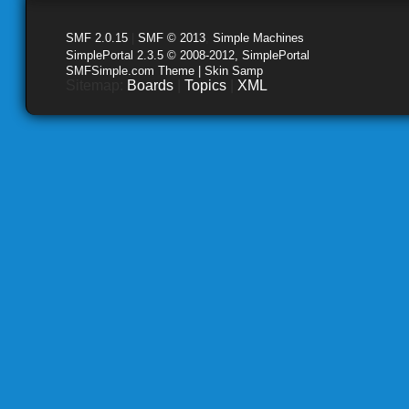
SMF 2.0.15
|
SMF © 2013
,
Simple Machines
SimplePortal 2.3.5 © 2008-2012, SimplePortal
SMFSimple.com Theme | Skin Samp
Sitemap:
Boards
|
Topics
|
XML