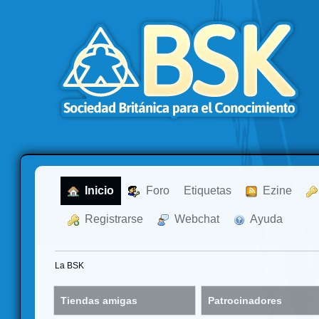
  Inicio
  Foro
Etiquetas
  Ezine
  Registrarse
  Webchat
  Ayuda
La BSK
Tiendas amigas
Patrocinadores