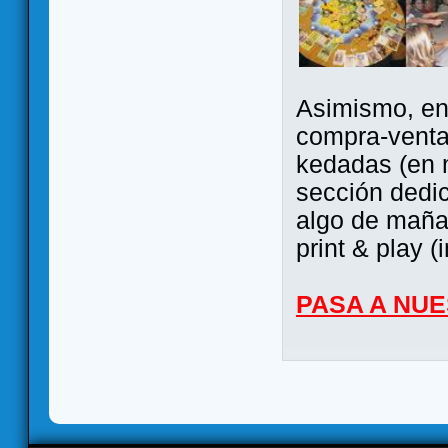
Asimismo, ent
compra-venta
kedadas (en 
sección dedi
algo de maña 
print & play (
PASA A NU