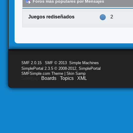
Foros más populares por Mensajes
Juegos rediseñados
2
SMF 2.0.15
|
SMF © 2013
,
Simple Machines
SimplePortal 2.3.5 © 2008-2012, SimplePortal
SMFSimple.com Theme | Skin Samp
Sitemap:
Boards
|
Topics
|
XML