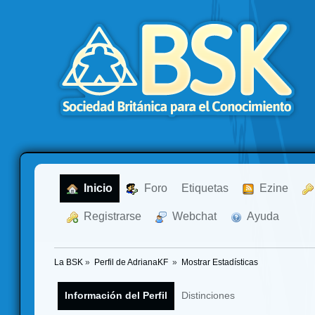
  Inicio
  Foro
Etiquetas
  Ezine
  Registrarse
  Webchat
  Ayuda
La BSK
»
Perfil de AdrianaKF 
»
Mostrar Estadísticas
Información del Perfil
Distinciones