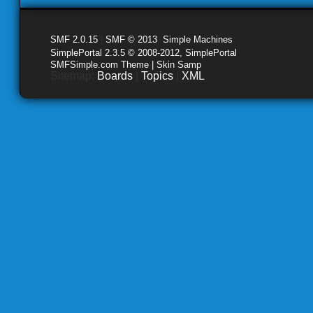
SMF 2.0.15
|
SMF © 2013
,
Simple Machines
SimplePortal 2.3.5 © 2008-2012, SimplePortal
SMFSimple.com Theme | Skin Samp
Sitemap:
Boards
|
Topics
|
XML