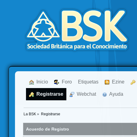
  Inicio
  Foro
Etiquetas
  Ezine
  Registrarse
  Webchat
  Ayuda
La BSK
»
Registrarse
Acuerdo de Registro