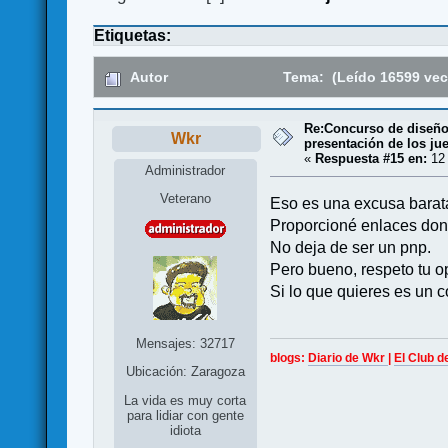
Etiquetas:
Autor
Tema: (Leído 16599 vec
Re:Concurso de diseño 
Wkr
presentación de los ju
«
Respuesta #15 en:
12 
Administrador
Veterano
Eso es una excusa barat
Proporcioné enlaces don
No deja de ser un pnp.
Pero bueno, respeto tu op
Si lo que quieres es un c
Mensajes: 32717
blogs:
Diario de Wkr
|
El Club d
Ubicación: Zaragoza
La vida es muy corta
para lidiar con gente
idiota