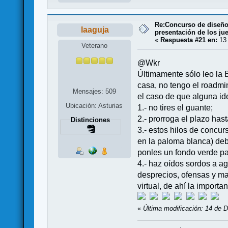
Re:Concurso de diseño 
laaguja
presentación de los ju
«
Respuesta #21 en:
13 
Veterano
@Wkr
Últimamente sólo leo la B
casa, no tengo el roadmin
Mensajes: 509
el caso de que alguna id
Ubicación: Asturias
1.- no tires el guante;
2.- prorroga el plazo ha
Distinciones
3.- estos hilos de concu
en la paloma blanca) debe
ponles un fondo verde pa
4.- haz oídos sordos a a
desprecios, ofensas y ma
virtual, de ahí la import
«
Última modificación: 14 de D