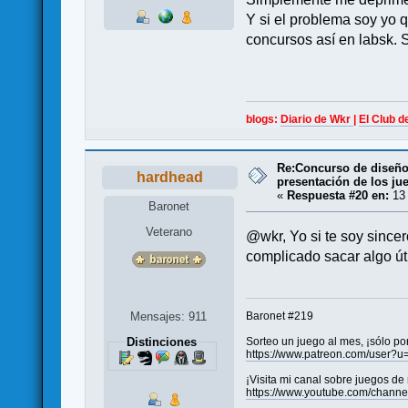
Y si el problema soy yo 
concursos así en labsk. S
blogs:
Diario de Wkr
|
El Club d
Re:Concurso de diseño 
hardhead
presentación de los ju
«
Respuesta #20 en:
13 
Baronet
Veterano
@wkr, Yo si te soy sincer
complicado sacar algo ú
Mensajes: 911
Baronet #219
Distinciones
Sorteo un juego al mes, ¡sólo po
https://www.patreon.com/user?
¡Visita mi canal sobre juegos de
https://www.youtube.com/chan