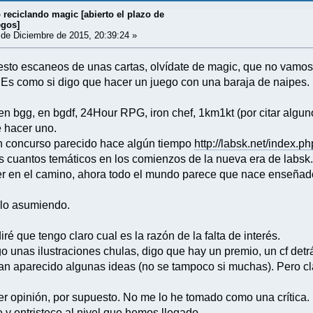
reciclando magic [abierto el plazo de
egos]
de Diciembre de 2015, 20:39:24 »
sto escaneos de unas cartas, olvídate de magic, que no vamos 
 Es como si digo que hacer un juego con una baraja de naipes.
en bgg, en bgdf, 24Hour RPG, iron chef, 1km1kt (por citar algun
 hacer uno.
un concurso parecido hace algún tiempo
http://labsk.net/index.
cuantos temáticos en los comienzos de la nueva era de labsk. 
er en el camino, ahora todo el mundo parece que nace enseñad
rlo asumiendo.
ré que tengo claro cual es la razón de la falta de interés.
 unas ilustraciones chulas, digo que hay un premio, un cf detrá
an aparecido algunas ideas (no se tampoco si muchas). Pero clar
ier opinión, por supuesto. No me lo he tomado como una crítica.
 entristece al nivel que hemos llegado.