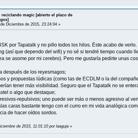
reciclando magic [abierto el plazo de
egos]
de Diciembre de 2015, 23:24:04 »
SK por Tapatalk y no pillo todos los hilos. Éste acabo de verlo.
g (así que dependo del wifi) y no sé si tendré tiempo cuando ll
ea se asome por mi cerebro). Pero me gustaría pedirte unas cos
sta después de los reyesmagos;
rsos y propuestas lúdicas (como las de ECDLM o la del compañe
rían tener más visibilidad. Seguro que el Tapatalk no se entera
stel o algo que destaque;
gresivos-repulsivos; uno puede ser más o menos agresivo al vert
las caras bastante tengo con el curro en mi vida analógica com
ancia de hacer oídos sordos.
iciembre de 2015, 11:01:10 por laaguja
»