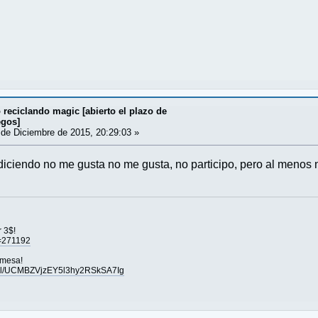
reciclando magic [abierto el plazo de
egos]
de Diciembre de 2015, 20:29:03 »
diciendo no me gusta no me gusta, no participo, pero al menos n
r 3$!
u=271192
 mesa!
nel/UCMBZVjzEY5l3hy2RSkSA7Ig