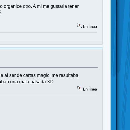
o organice otro. A mi me gustaria tener
é.
En línea
ue al ser de cartas magic, me resultaba
ugaban una mala pasada XD
En línea