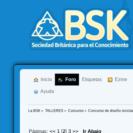
  Inicio
  Foro
Etiquetas
  Ezine
  Ayuda
La BSK
»
TALLERES
»
Concurso
»
Concurso de diseño reciclan
Páginas:
<<
1
[
2
]
3
>>
Ir Abajo