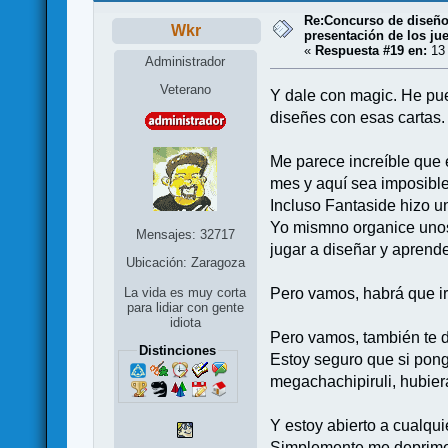
Re:Concurso de diseño 
Wkr
presentación de los ju
«
Respuesta #19 en:
13 
Administrador
Veterano
Y dale con magic. He pue
diseñes con esas cartas.
Me parece increíble que 
mes y aquí sea imposible
Incluso Fantaside hizo 
Yo mismno organice unos 
Mensajes: 32717
jugar a diseñar y aprend
Ubicación: Zaragoza
Pero vamos, habrá que i
La vida es muy corta
para lidiar con gente
idiota
Pero vamos, también te di
Distinciones
Estoy seguro que si pongo
megachachipiruli, hubier
Y estoy abierto a cualqu
Simplemente me deprime y