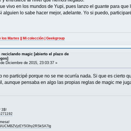
que vivo en los mundos de Yupi, pues lanzo el guante para que l
i alguien lo sabe hacer mejor, adelante. Yo si puedo, participar
e los Martes
||
Mi colección
|
Geekgroup
reciclando magic [abierto el plazo de
egos]
de Diciembre de 2015, 23:03:37 »
o no participé porque no se me ocurría nada. Si que es cierto q
til, aunque pensaba en algo las propias reglas de magic me j
r 3$!
u=271192
 mesa!
nel/UCMBZVjzEY5l3hy2RSkSA7Ig