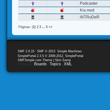
Podcaster
Kia mod
iNTRuDeR
Páginas: [
1
]
2
3
...
5
>>
SMF 2.0.15
|
SMF © 2013
,
Simple Machines
SimplePortal 2.3.5 © 2008-2012, SimplePortal
SMFSimple.com Theme | Skin Samp
Sitemap:
Boards
|
Topics
|
XML