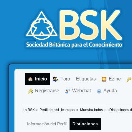
  Inicio
  Foro
Etiquetas
  Ezine
  Registrarse
  Webchat
  Ayuda
La BSK
»
Perfil de red_fcampos 
»
Muestra todas las Distinciones 
Información del Perfil
Distinciones