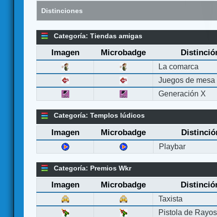
Distinciones
Categoría: Tiendas amigas
Imagen
Microbadge
Distinció
La comarca
Juegos de mesa
Generación X
Categoría: Templos lúdicos
Imagen
Microbadge
Distinció
Playbar
Categoría: Premios Wkr
Imagen
Microbadge
Distinció
Taxista
Pistola de Rayo