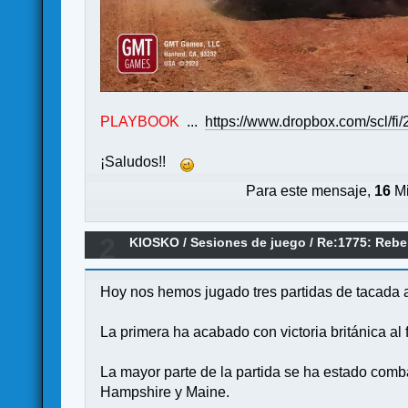
PLAYBOOK
...
https://www.dropbox.com/scl/
¡Saludos!!
Para este mensaje,
16
Mi
2
KIOSKO
/
Sesiones de juego
/
Re:1775: Rebe
Hoy nos hemos jugado tres partidas de tacada a
La primera ha acabado con victoria británica al f
La mayor parte de la partida se ha estado comba
Hampshire y Maine.