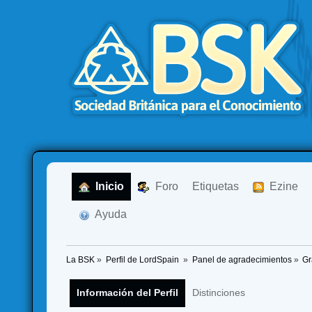
  Inicio
  Foro
Etiquetas
  Ezine
  Ayuda
La BSK
»
Perfil de LordSpain 
»
Panel de agradecimientos
»
Gr
Información del Perfil
Distinciones