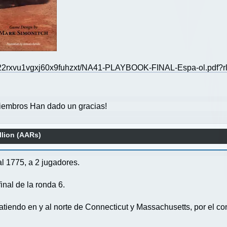
fi/22rxvu1vgxj60x9fuhzxt/NA41-PLAYBOOK-FINAL-Espa-ol.pdf?
embros Han dado un gracias!
llion (AARs)
l 1775, a 2 jugadores.
inal de la ronda 6.
tiendo en y al norte de Connecticut y Massachusetts, por el co