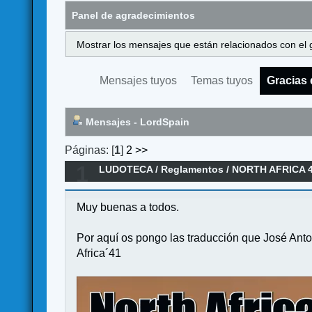
Panel de agradecimientos
Mostrar los mensajes que están relacionados con el 
Mensajes tuyos
Temas tuyos
Gracias 
Mensajes - LordSpain
Páginas: [
1
]
2
>>
1
LUDOTECA
/
Reglamentos
/
NORTH AFRICA 
Muy buenas a todos.
Por aquí os pongo las traducción que José Anto
Africa´41