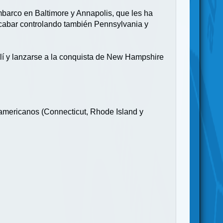
mbarco en Baltimore y Annapolis, que les ha
y acabar controlando también Pennsylvania y
lí y lanzarse a la conquista de New Hampshire
s americanos (Connecticut, Rhode Island y