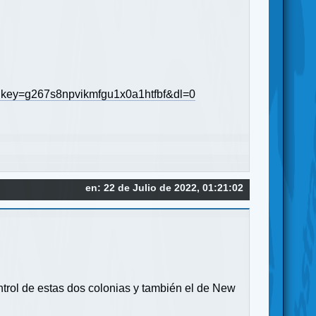
rlkey=g267s8npvikmfgu1x0a1htfbf&dl=0
en: 22 de Julio de 2022, 01:21:02
ntrol de estas dos colonias y también el de New