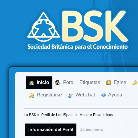
  Inicio
  Foro
Etiquetas
  Ezine
  Registrarse
  Webchat
  Ayuda
La BSK
»
Perfil de LordSpain 
»
Mostrar Estadísticas
Información del Perfil
Distinciones