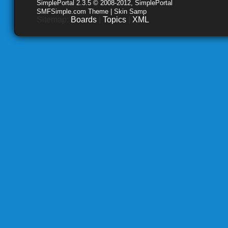
SimplePortal 2.3.5 © 2008-2012, SimplePortal
SMFSimple.com Theme | Skin Samp
Sitemap:
Boards
|
Topics
|
XML