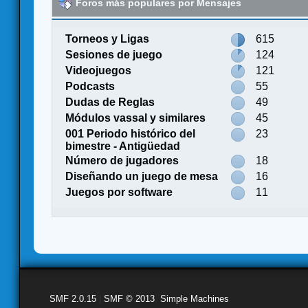
Foros más populares por Mensajes
Torneos y Ligas
615
Sesiones de juego
124
Videojuegos
121
Podcasts
55
Dudas de Reglas
49
Módulos vassal y similares
45
001 Periodo histórico del
23
bimestre - Antigüedad
Número de jugadores
18
Diseñando un juego de mesa
16
Juegos por software
11
SMF 2.0.15
|
SMF © 2013
,
Simple Machines