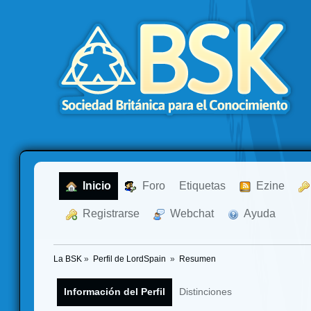
  Inicio
  Foro
Etiquetas
  Ezine
  Registrarse
  Webchat
  Ayuda
La BSK
»
Perfil de LordSpain 
»
Resumen
Información del Perfil
Distinciones