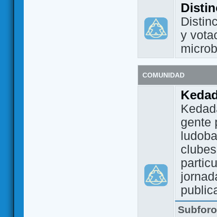
Disti
Distin
y vota
micro
COMUNIDAD
Keda
Kedada
gente 
ludoba
clubes
partic
jornad
public
Subfor