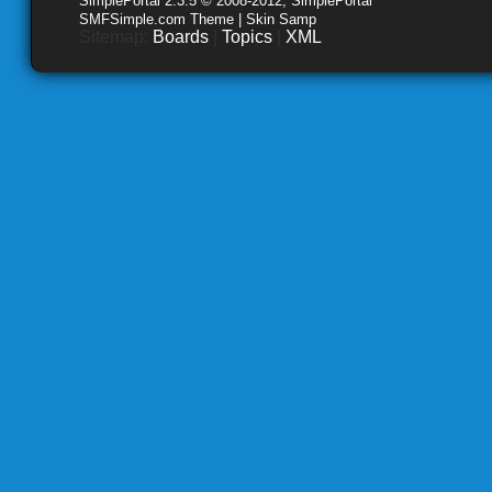
SimplePortal 2.3.5 © 2008-2012, SimplePortal
SMFSimple.com Theme | Skin Samp
Sitemap:
Boards
|
Topics
|
XML