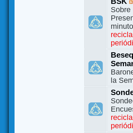
BSK
Sobre 
Presen
minut
recicl
periód
Beseq
Sema
Barone
la Se
Sond
Sondeo
Encue
recicl
periód