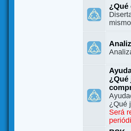
¿Qué 
Disert
mismo
Analiz
Analiz
Ayuda
¿Qué 
comp
Ayudad
¿Qué 
Será r
periód