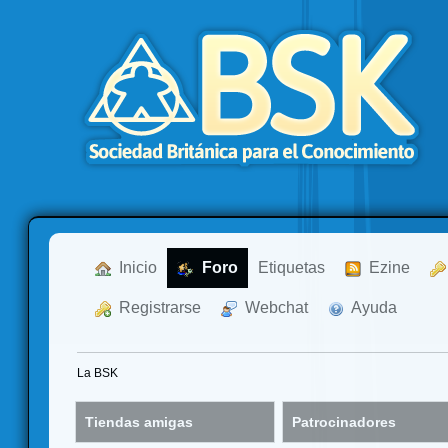
  Inicio
  Foro
Etiquetas
  Ezine
  Registrarse
  Webchat
  Ayuda
La BSK
Tiendas amigas
Patrocinadores