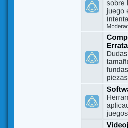
sobre 
juego 
Intent
Modera
Compo
Errat
Dudas
tamañ
fundas
piezas
Softw
Herram
aplica
juegos
Video