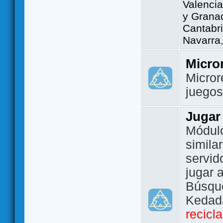
Valencia
y Grana
Cantabri
Navarra
Micro
Micror
juego
Jugar
Módulo
simila
servid
jugar 
Búsque
Kedada
recicl