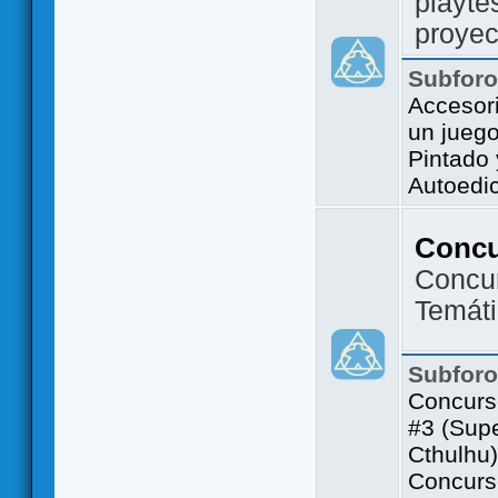
playte
proyec
Subfor
Accesor
un jueg
Pintado
Autoedi
Conc
Concu
Temát
Subfor
Concurs
#3 (Sup
Cthulhu)
Concurs