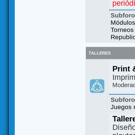
periód
Subfor
Módulos 
Torneos
Republi
TALLERES
Print 
Imprim
Modera
Subfor
Juegos 
Taller
Diseño