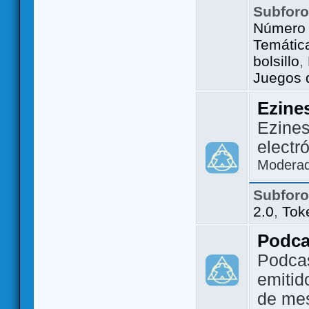
Subfor
Número 
Temátic
bolsillo
,
Juegos d
Ezine
Ezines
electr
Modera
Subfor
2.0
,
Tok
Podca
Podca
emitid
de me