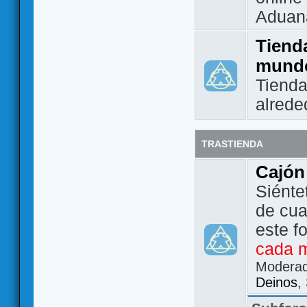
Aduan
Tienda
mund
Tienda
alrede
TRASTIENDA
Cajón
Siénte
de cua
este f
cada 
Modera
Deinos
,