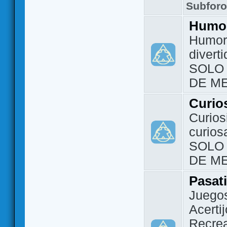
Subfor
Humo
Humor 
divert
SOLO
DE M
Curio
Curios
curios
SOLO
DE M
Pasat
Juegos
Acerti
Recrea