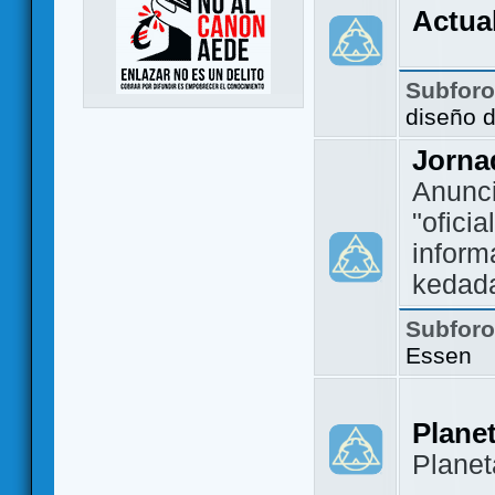
Actua
Subfor
diseño 
Jorna
Anunc
"ofici
inform
kedad
Subfor
Essen
Plane
Plane