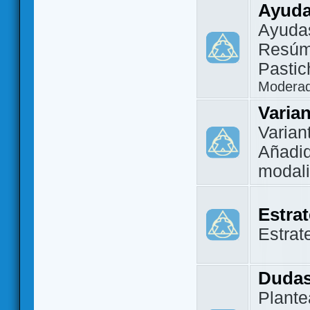
Ayuda
Ayuda
Resúm
Pastic
Modera
Varia
Varian
Añadi
modal
Estra
Estrat
Dudas
Plante