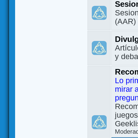
Sesio
Sesion
(AAR)
Divul
Artícu
y deba
Reco
Lo pri
mirar 
pregun
Recom
juegos
Geekli
Modera