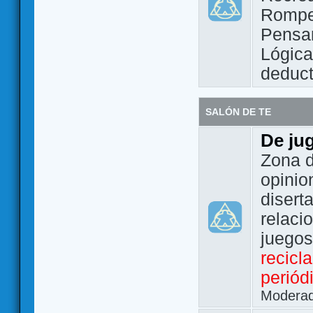
Rompe
Pensam
Lógic
deduct
SALÓN DE TE
De ju
Zona d
opinio
disert
relaci
juego
recicl
periód
Modera