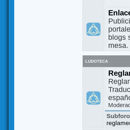
Enlac
Public
portal
blogs 
mesa.
LUDOTECA
Regla
Regla
Traduc
españo
Modera
Subfor
reglame