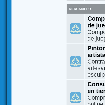
MERCADILLO
Compo
de ju
Compo
de jue
Pintor
artist
Contra
artesa
esculp
Consu
en ti
Compra
online 