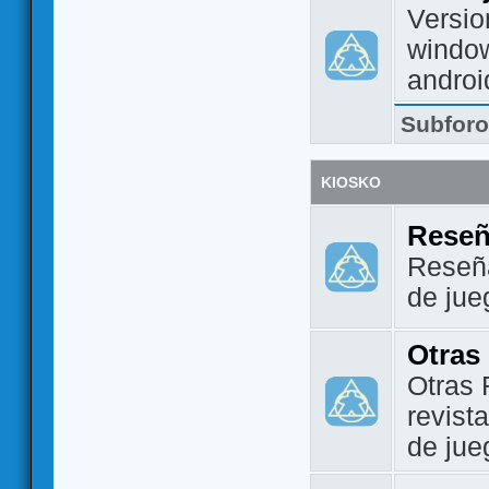
Versio
window
androi
Subfor
KIOSKO
Reseñ
Reseña
de jue
Otras
Otras 
revist
de jue