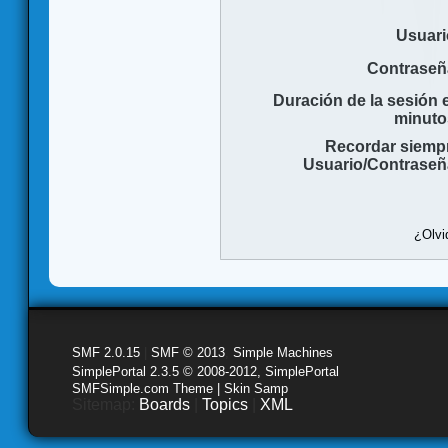
Usuari
Contraseñ
Duración de la sesión 
minuto
Recordar siemp
Usuario/Contraseñ
¿Olvi
SMF 2.0.15
|
SMF © 2013
,
Simple Machines
SimplePortal 2.3.5 © 2008-2012, SimplePortal
SMFSimple.com Theme | Skin Samp
Sitemap:
Boards
|
Topics
|
XML