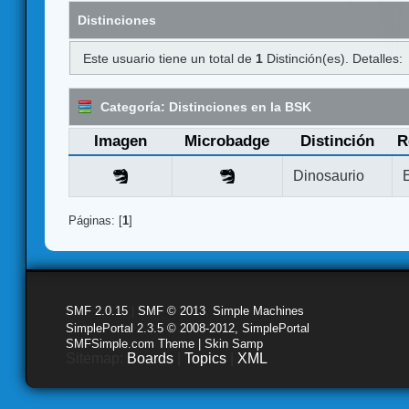
Distinciones
Este usuario tiene un total de
1
Distinción(es). Detalles:
Categoría: Distinciones en la BSK
Imagen
Microbadge
Distinción
R
Dinosaurio
Páginas: [
1
]
SMF 2.0.15
|
SMF © 2013
,
Simple Machines
SimplePortal 2.3.5 © 2008-2012, SimplePortal
SMFSimple.com Theme | Skin Samp
Sitemap:
Boards
|
Topics
|
XML