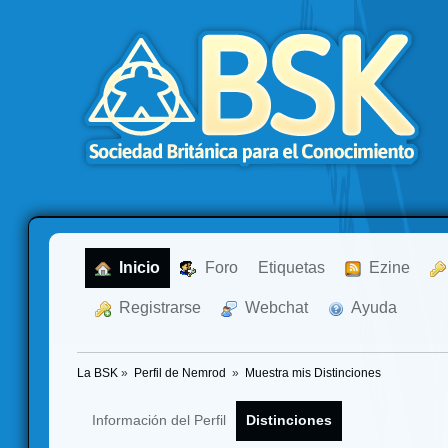
  Inicio
  Foro
Etiquetas
  Ezine
  Registrarse
  Webchat
  Ayuda
La BSK
»
Perfil de Nemrod 
»
Muestra mis Distinciones
Información del Perfil
Distinciones