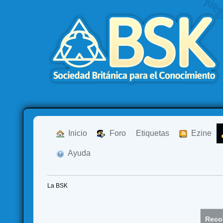
  Inicio
  Foro
Etiquetas
  Ezine
  Ayuda
La BSK
Recor