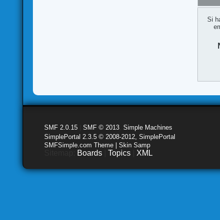
Si h
em
SMF 2.0.15
|
SMF © 2013
,
Simple Machines
SimplePortal 2.3.5 © 2008-2012, SimplePortal
SMFSimple.com Theme | Skin Samp
Sitemap:
Boards
|
Topics
|
XML