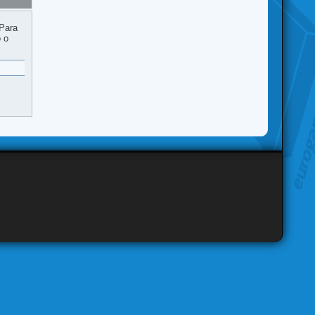
 Para
o o