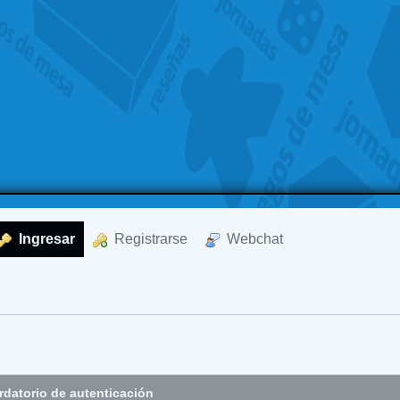
  Ingresar
  Registrarse
  Webchat
datorio de autenticación