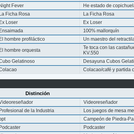
Night Fever
He estado de copichue
La Ficha Rosa
La Ficha Rosa
Ex Loser
Ex Loser
Ensaimada
100% mallorquín
El hombre profiláctico
Un maestro del retracti
Te toca con las castañu
El hombre orquesta
KV.550
Cubo Gelatinoso
Desayuna Cubos Gelat
Colacao
Colacao/café y partida
Distinción
Videoreseñador
Videoreseñador
Profesional de la Industria
Los juegos de mesa me
ppt
Campeón de Piedra-Pap
Podcaster
Podcaster