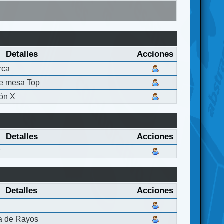
Detalles
Acciones
rca
de mesa Top
ón X
Detalles
Acciones
r
Detalles
Acciones
la de Rayos