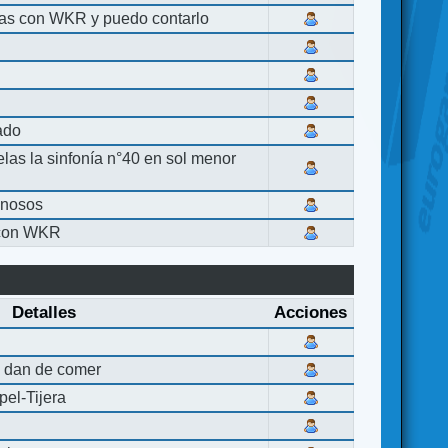
las con WKR y puedo contarlo
lado
elas la sinfonía n°40 en sol menor
inosos
 con WKR
Detalles
Acciones
 dan de comer
el-Tijera