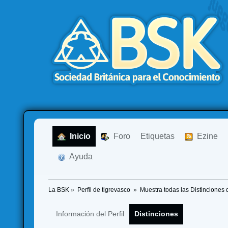
  Inicio
  Foro
Etiquetas
  Ezine
  Ayuda
La BSK
»
Perfil de tigrevasco 
»
Muestra todas las Distinciones 
Información del Perfil
Distinciones