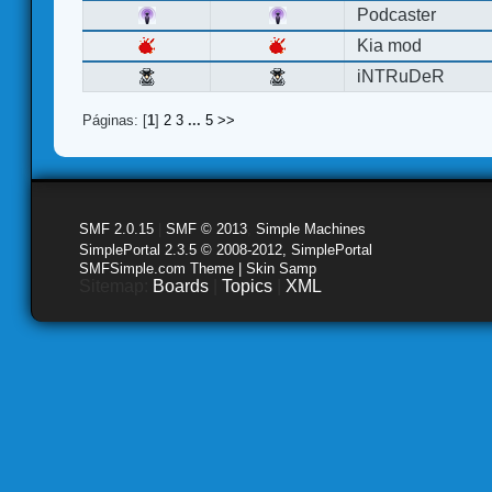
Podcaster
Kia mod
iNTRuDeR
Páginas: [
1
]
2
3
...
5
>>
SMF 2.0.15
|
SMF © 2013
,
Simple Machines
SimplePortal 2.3.5 © 2008-2012, SimplePortal
SMFSimple.com Theme | Skin Samp
Sitemap:
Boards
|
Topics
|
XML