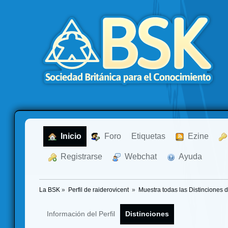
  Inicio
  Foro
Etiquetas
  Ezine
  Registrarse
  Webchat
  Ayuda
La BSK
»
Perfil de raiderovicent 
»
Muestra todas las Distinciones 
Información del Perfil
Distinciones