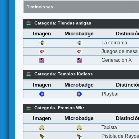
Distinciones
Categoría: Tiendas amigas
Imagen
Microbadge
Distinció
La comarca
Juegos de mesa
Generación X
Categoría: Templos lúdicos
Imagen
Microbadge
Distinció
Playbar
Categoría: Premios Wkr
Imagen
Microbadge
Distinció
Taxista
Pistola de Rayo