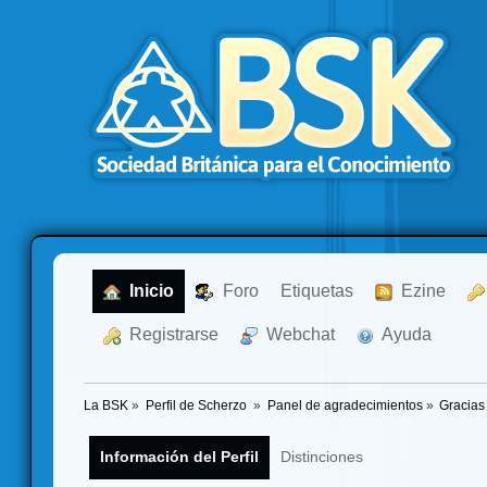
  Inicio
  Foro
Etiquetas
  Ezine
  Registrarse
  Webchat
  Ayuda
La BSK
»
Perfil de Scherzo 
»
Panel de agradecimientos
»
Gracias
Información del Perfil
Distinciones