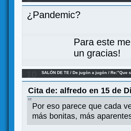
Re:Recomendadme juego para niña 13-14años
¿Pandemic?
Para este me
un gracias!
10
SALÓN DE TE
/
De jugón a jugón
/
Re:"Que s
desapareció el "pomodoro"
Cita de: alfredo en 15 de 
Por eso parece que cada v
más bonitas, más aparente