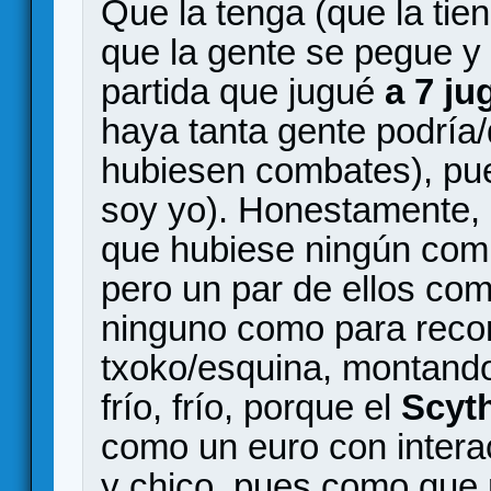
Que la tenga (que la tien
que la gente se pegue y c
partida que jugué
a 7 ju
haya tanta gente podría
hubiesen combates), pue
soy yo). Honestamente, 
que hubiese ningún comb
pero un par de ellos co
ninguno como para recor
txoko/esquina, montando 
frío, frío, porque el
Scyt
como un euro con intera
y chico, pues como que 