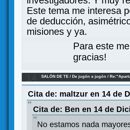
investigadores. Y muy re
Este tema me interesa 
de deducción, asimétrico
misiones y ya.
Para este me
gracias!
14
SALÓN DE TE
/
De jugón a jugón
/
Re:"Aparta
negación lúdica del mérito profesional
Cita de: maltzur en 14 de 
Cita de: Ben en 14 de Dic
No estamos nada mayores 