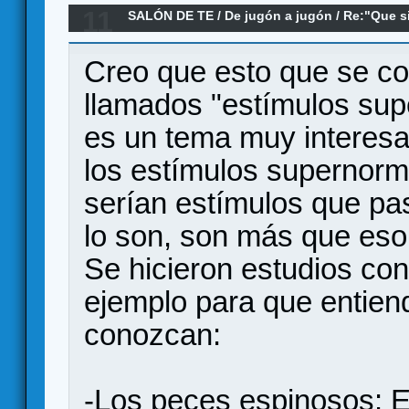
11
SALÓN DE TE
/
De jugón a jugón
/
Re:"Que si
desapareció el "pomodoro"
Creo que esto que se co
llamados "estímulos sup
es un tema muy interesan
los estímulos supernorm
serían estímulos que pa
lo son, son más que eso
Se hicieron estudios con
ejemplo para que entiend
conozcan:
-Los peces espinosos: E