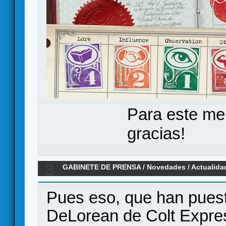
Para este me
gracias!
3
GABINETE DE PRENSA
/
Novedades / Actualida
DeLorean en BGG store
Pues eso, que han puest
DeLorean de Colt Expr