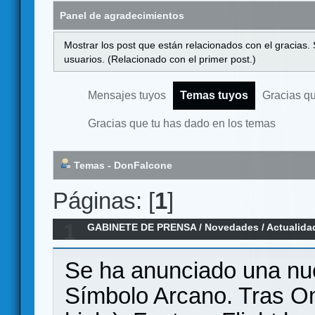
Panel de agradecimientos
Mostrar los post que están relacionados con el gracias.
usuarios. (Relacionado con el primer post.)
Mensajes tuyos
Temas tuyos
Gracias q
Gracias que tu has dado en los temas
Temas - DonFalcone
Páginas: [
1
]
1
GABINETE DE PRENSA
/
Novedades / Actualida
Expansión Símbolo Arcano
Se ha anunciado una nu
Símbolo Arcano. Tras Om