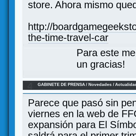
store. Ahora mismo qued
http://boardgamegeeksto
the-time-travel-car
Para este me
un gracias!
4
GABINETE DE PRENSA
/
Novedades / Actualida
para El Símbolo Arcano: Omens of Ice
Parece que pasó sin pena
viernes en la web de F
expansión para El Símbo
saldrá para el primer tri