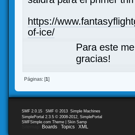
https://www.fantasyfli
of-ice/
Para este me
gracias!
Páginas: [
1
]
SMF 2.0.15
|
SMF © 2013
,
Simple Machines
SimplePortal 2.3.5 © 2008-2012, SimplePortal
SMFSimple.com Theme | Skin Samp
Sitemap:
Boards
|
Topics
|
XML