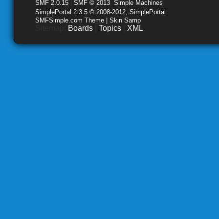
SMF 2.0.15
|
SMF © 2013
,
Simple Machines
SimplePortal 2.3.5 © 2008-2012, SimplePortal
SMFSimple.com Theme | Skin Samp
Sitemap:
Boards
|
Topics
|
XML