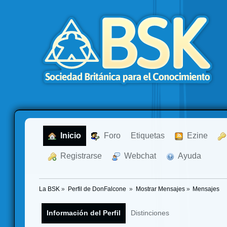
  Inicio
  Foro
Etiquetas
  Ezine
  Registrarse
  Webchat
  Ayuda
La BSK
»
Perfil de DonFalcone 
»
Mostrar Mensajes
»
Mensajes
Información del Perfil
Distinciones