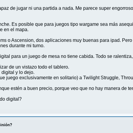
apaz de jugar ni una partida a nada. Me parece super engorroso
nche. Es posible que para juegos tipo wargame sea más asequib
re en el mapa.
s o Ascension, dos aplicaciones muy buenas para ipad. Pero no 
ones durante mi turno.
ital para un juego de mesa no tiene cabida. Todo se ralentiza, ti
izar de un vistazo todo el tablero.
igital y lo dejo.
ue juego exclusivamente en solitario) a Twilight Struggle, Thro
que estén a buen precio, porque veo que no hay manera de ten
do digital?
pinión?