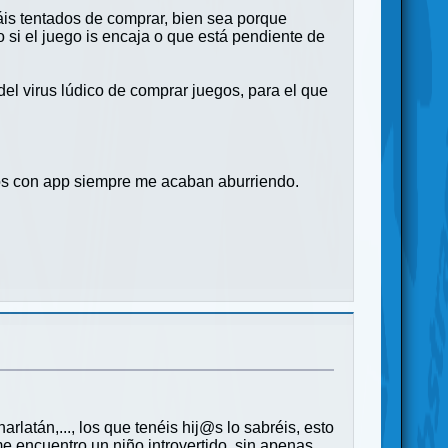
táis tentados de comprar, bien sea porque
 si el juego is encaja o que está pendiente de
del virus lúdico de comprar juegos, para el que
egos con app siempre me acaban aburriendo.
latán,..., los que tenéis hij@s lo sabréis, esto
 encuentro un niño introvertido, sin apenas