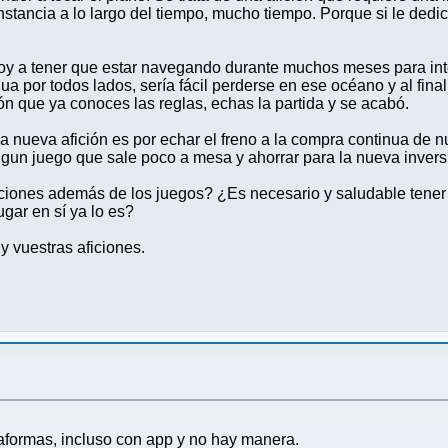
tancia a lo largo del tiempo, mucho tiempo. Porque si le dedic
oy a tener que estar navegando durante muchos meses para inte
gua por todos lados, sería fácil perderse en ese océano y al fina
ón que ya conoces las reglas, echas la partida y se acabó.
nueva afición es por echar el freno a la compra continua de nue
algun juego que sale poco a mesa y ahorrar para la nueva invers
iciones además de los juegos? ¿Es necesario y saludable tene
ugar en sí ya lo es?
y vuestras aficiones.
taformas, incluso con app y no hay manera.