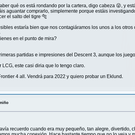
saber qué os está rondando por la cartera, digo cabeza 😜, y es
áis aguantar comprarlo, simplemente porque estáis investigando
er el salto del tigre 🐅
sibles estaría bien que nos contagiáramos los unos a los otros 

ienes en el punto de mira?
 primeras partidas e impresiones del Descent 3, aunque los ju
LCG, este casi diria que lo tengo claro.
 Frontier 4 all. Vendrá para 2022 y quiero probar un Eklund.
 niño
ía recuerdo cuando era muy pequeño, tan alegre, divertido, char
íamos mucha conexión. Hace bastante tiempo que no lo veia y me