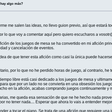
. hay algo más?
orme me salen las ideas, no llevo guion previo, así que estará
r lo que voy a comentar aquí pero quiero escucharos a vosotr@
ición de los juegos de mesa se ha convertido en mi afición pri
lidad y cancelación de eventos.
dea de que tener esta afición como casi la única puede hacer
ario, por lo que no he perdido horas de juego, al contrario, he 
 tiempo libre está casi dedicado a los juegos de mesa y ultima
n para que por un lado no se convierta en una obsesión los jueg
ucho en la afición, acabas comprando juegos continuamente y 
 varias, me queda esa sensación de que ne he hecho nada provech
r no tener nada.... Esperar que ahora lo vais a entender mejor
r a tocar el piano. Se trata de una afición que requiere una 