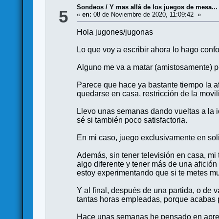
Sondeos
/
Y mas allá de los juegos de mesa..
5
«
en:
08 de Noviembre de 2020, 11:09:42 »
Hola jugones/jugonas
Lo que voy a escribir ahora lo hago conf
Alguno me va a matar (amistosamente) po
Parece que hace ya bastante tiempo la af
quedarse en casa, restricción de la movi
Llevo unas semanas dando vueltas a la i
sé si también poco satisfactoria.
En mi caso, juego exclusivamente en solit
Además, sin tener televisión en casa, mi
algo diferente y tener más de una afició
estoy experimentando que si te metes m
Y al final, después de una partida, o de
tantas horas empleadas, porque acabas po
Hace unas semanas he pensado en aprende