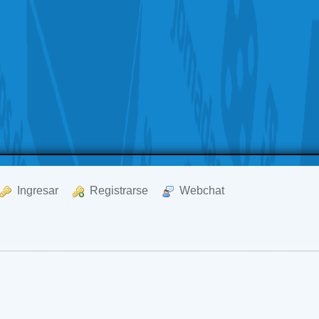
  Ingresar
  Registrarse
  Webchat