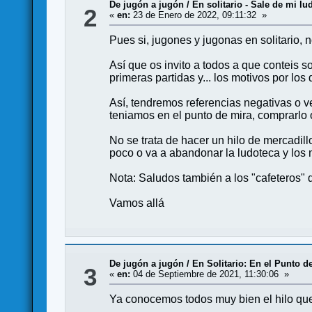
De jugón a jugón
/
En solitario - Sale de mi lu
2
«
en:
23 de Enero de 2022, 09:11:32 »
Pues si, jugones y jugonas en solitario, 
Así que os invito a todos a que conteis s
primeras partidas y... los motivos por lo
Así, tendremos referencias negativas o ve
teniamos en el punto de mira, comprarlo 
No se trata de hacer un hilo de mercadill
poco o va a abandonar la ludoteca y los m
Nota: Saludos también a los "cafeteros" q
Vamos allá
De jugón a jugón
/
En Solitario: En el Punto d
3
«
en:
04 de Septiembre de 2021, 11:30:06 »
Ya conocemos todos muy bien el hilo que