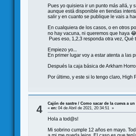
Pues yo quisiera ir un punto más allá, y 
aunque está disponible en tiendas intent
salir y en cuanto se publique le vais a hac
En cualquiera de los casos, o en otros po
no hay vacuna, ni queremos que haya 
Pues eso, 1,2,3 responda otra vez, Qué t
Empiezo yo...
En primer lugar voy a estar atenta a las
Después la caja básica de Arkham Horror 
Por último, y este si lo tengo claro, High
Cajón de sastre
/
Como sacar de la cueva a un
4
«
en:
04 de Abril de 2021, 20:34:51 »
Hola a tod@s!
Mi sobrino cumple 12 años en mayo. Todav
a mi me queda lejos. El caso es que ten