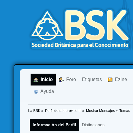
  Inicio
  Foro
Etiquetas
  Ezine
  Ayuda
La BSK
»
Perfil de raiderovicent 
»
Mostrar Mensajes
»
Temas
Información del Perfil
Distinciones