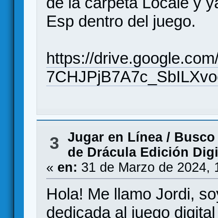
de la carpeta Locale y y
Esp dentro del juego.
https://drive.google.com
7CHJPjB7A7c_SbILXvo
Jugar en Línea
/
Busco 
3
de Drácula Edición Digi
«
en:
31 de Marzo de 2024, 
Hola! Me llamo Jordi, 
dedicada al juego digital