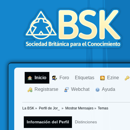
  Inicio
  Foro
Etiquetas
  Ezine
  Registrarse
  Webchat
  Ayuda
La BSK
»
Perfil de Jor_ 
»
Mostrar Mensajes
»
Temas
Información del Perfil
Distinciones