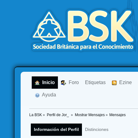
  Inicio
  Foro
Etiquetas
  Ezine
  Ayuda
La BSK
»
Perfil de Jor_ 
»
Mostrar Mensajes
»
Mensajes
Información del Perfil
Distinciones