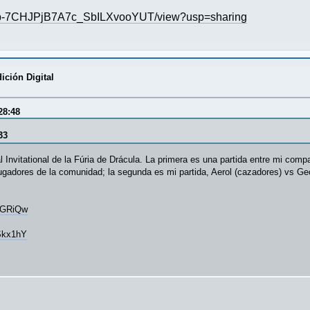
v47cp-7CHJPjB7A7c_SbILXvooYUT/view?usp=sharing
ición Digital
28:48
33
l Invitational de la Fúria de Drácula. La primera es una partida entre mi co
gadores de la comunidad; la segunda es mi partida, Aerol (cazadores) vs Ge
3GRiQw
Skx1hY