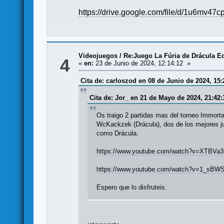
https://drive.google.com/file/d/1u6m
Videojuegos
/
Re:Juego La Fúria de Drácula Ed
4
«
en:
23 de Junio de 2024, 12:14:12 »
Cita de: carloszod en 08 de Junio de 2024, 15:
Cita de: Jor_ en 21 de Mayo de 2024, 21:42:
Os traigo 2 partidas mas del torneo Immorta
WcKackzek (Drácula), dos de los mejores ju
como Drácula.
https://www.youtube.com/watch?v=XTBVa
https://www.youtube.com/watch?v=1_sBW
Espero que lo disfruteis.