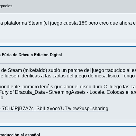
gracias
 la plataforma Steam (el juego cuesta 18€ pero creo que ahora 
 Fúria de Drácula Edición Digital
e Steam (mikefaldo) subió un parche del juego traducido al e
e fuesen idénticas a las cartas del juego de mesa físico. Tengo
pondiente, primero tenéis que abrir el disco duro C: luego las c
ury of Dracula_Data - StreamingAssets - Locale. Colocas el arc
go.
v47cp-7CHJPjB7A7c_SbILXvooYUT/view?usp=sharing
 traducción al español