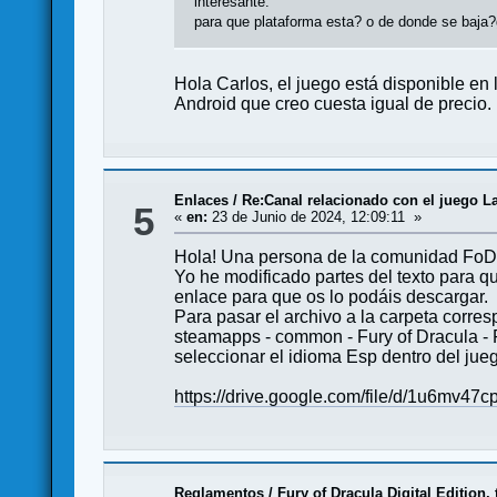
interesante.
para que plataforma esta? o de donde se baja?
Hola Carlos, el juego está disponible en
Android que creo cuesta igual de precio.
Enlaces
/
Re:Canal relacionado con el juego La
5
«
en:
23 de Junio de 2024, 12:09:11 »
Hola! Una persona de la comunidad FoD d
Yo he modificado partes del texto para qu
enlace para que os lo podáis descargar.
Para pasar el archivo a la carpeta corres
steamapps - common - Fury of Dracula - F
seleccionar el idioma Esp dentro del jue
https://drive.google.com/file/d/1u6m
Reglamentos
/
Fury of Dracula Digital Edition,