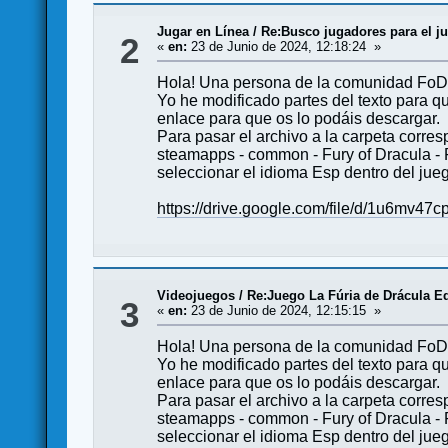
Jugar en Línea
/
Re:Busco jugadores para el ju
2
«
en:
23 de Junio de 2024, 12:18:24 »
Hola! Una persona de la comunidad FoD d
Yo he modificado partes del texto para qu
enlace para que os lo podáis descargar.
Para pasar el archivo a la carpeta corres
steamapps - common - Fury of Dracula - F
seleccionar el idioma Esp dentro del jue
https://drive.google.com/file/d/1u6m
Videojuegos
/
Re:Juego La Fúria de Drácula Ed
3
«
en:
23 de Junio de 2024, 12:15:15 »
Hola! Una persona de la comunidad FoD d
Yo he modificado partes del texto para qu
enlace para que os lo podáis descargar.
Para pasar el archivo a la carpeta corres
steamapps - common - Fury of Dracula - F
seleccionar el idioma Esp dentro del jue