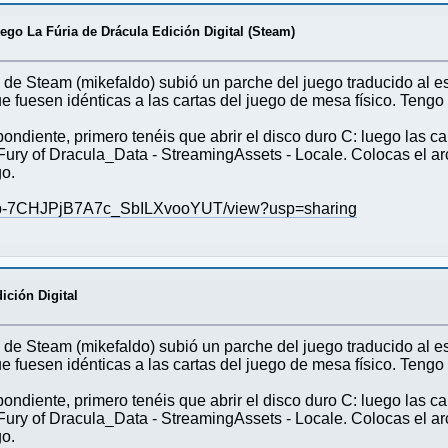
ego La Fúria de Drácula Edición Digital (Steam)
e Steam (mikefaldo) subió un parche del juego traducido al e
e fuesen idénticas a las cartas del juego de mesa físico. Tengo
pondiente, primero tenéis que abrir el disco duro C: luego las c
ury of Dracula_Data - StreamingAssets - Locale. Colocas el arc
go.
v47cp-7CHJPjB7A7c_SbILXvooYUT/view?usp=sharing
ición Digital
e Steam (mikefaldo) subió un parche del juego traducido al e
e fuesen idénticas a las cartas del juego de mesa físico. Tengo
pondiente, primero tenéis que abrir el disco duro C: luego las c
ury of Dracula_Data - StreamingAssets - Locale. Colocas el arc
go.