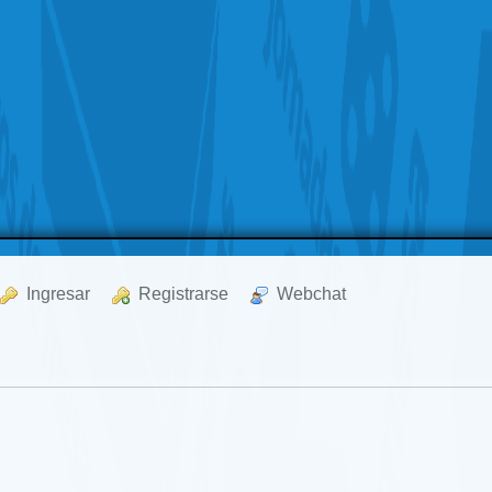
  Ingresar
  Registrarse
  Webchat