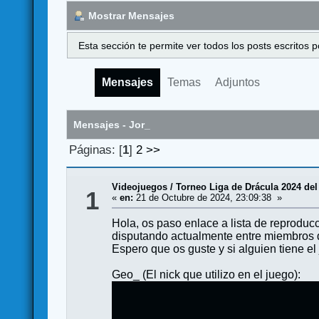
Mostrar Mensajes
Esta sección te permite ver todos los posts escritos
Mensajes
Temas
Adjuntos
Mensajes - Jor_
Páginas: [
1
]
2
>>
Videojuegos
/
Torneo Liga de Drácula 2024 del 
1
«
en:
21 de Octubre de 2024, 23:09:38 »
Hola, os paso enlace a lista de reproduc
disputando actualmente entre miembros 
Espero que os guste y si alguien tiene el
Geo_ (El nick que utilizo en el juego):