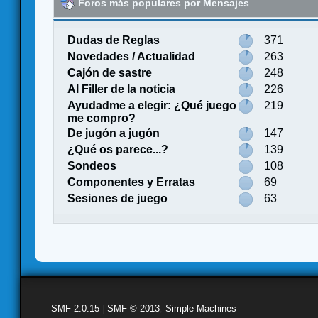
Foros más populares por Mensajes
Dudas de Reglas
371
Novedades / Actualidad
263
Cajón de sastre
248
Al Filler de la noticia
226
Ayudadme a elegir: ¿Qué juego
219
me compro?
De jugón a jugón
147
¿Qué os parece...?
139
Sondeos
108
Componentes y Erratas
69
Sesiones de juego
63
SMF 2.0.15
|
SMF © 2013
,
Simple Machines