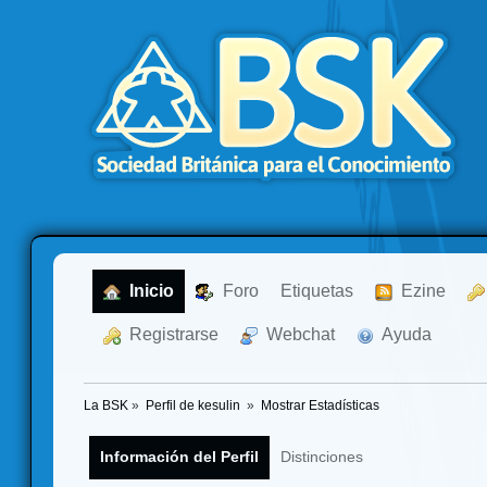
  Inicio
  Foro
Etiquetas
  Ezine
  Registrarse
  Webchat
  Ayuda
La BSK
»
Perfil de kesulin 
»
Mostrar Estadísticas
Información del Perfil
Distinciones