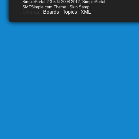
SimplePortal 2.3.5 © 2008-2012, SimplePortal
SMFSimple.com Theme | Skin Samp
Sitemap:
Boards
|
Topics
|
XML