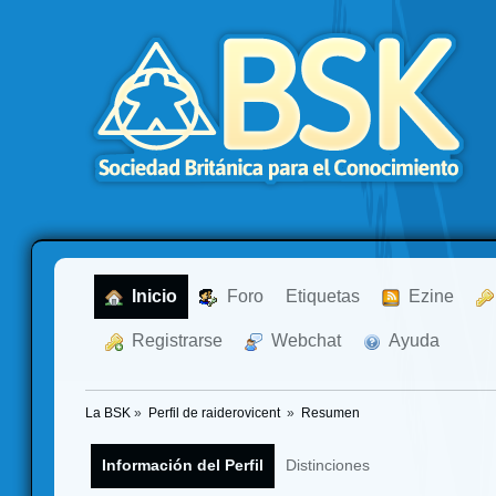
  Inicio
  Foro
Etiquetas
  Ezine
  Registrarse
  Webchat
  Ayuda
La BSK
»
Perfil de raiderovicent 
»
Resumen
Información del Perfil
Distinciones