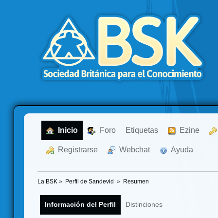
  Inicio
  Foro
Etiquetas
  Ezine
  Registrarse
  Webchat
  Ayuda
La BSK
»
Perfil de Sandevid 
»
Resumen
Información del Perfil
Distinciones