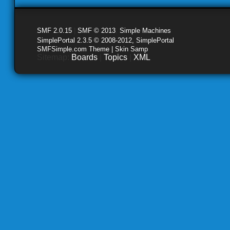
SMF 2.0.15
|
SMF © 2013
,
Simple Machines
SimplePortal 2.3.5 © 2008-2012, SimplePortal
SMFSimple.com Theme | Skin Samp
Sitemap:
Boards
|
Topics
|
XML