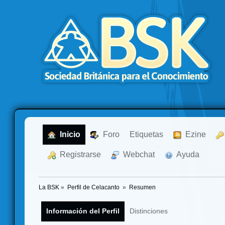
  Inicio
  Foro
Etiquetas
  Ezine
  Registrarse
  Webchat
  Ayuda
La BSK
»
Perfil de Celacanto 
»
Resumen
Información del Perfil
Distinciones