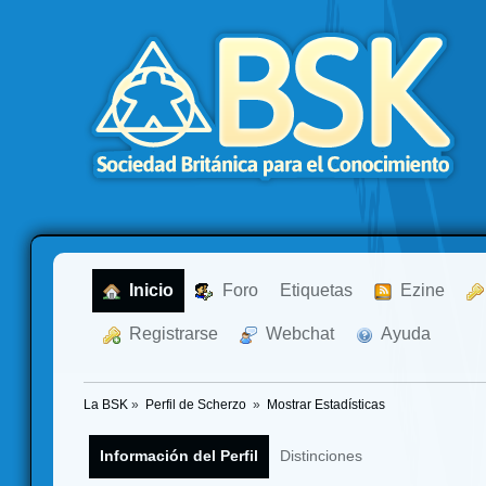
  Inicio
  Foro
Etiquetas
  Ezine
  Registrarse
  Webchat
  Ayuda
La BSK
»
Perfil de Scherzo 
»
Mostrar Estadísticas
Información del Perfil
Distinciones