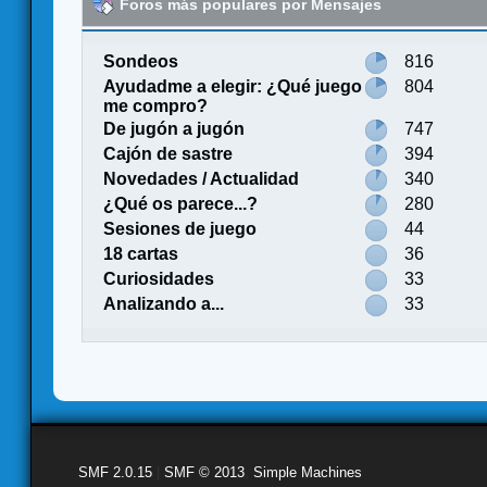
Foros más populares por Mensajes
Sondeos
816
Ayudadme a elegir: ¿Qué juego
804
me compro?
De jugón a jugón
747
Cajón de sastre
394
Novedades / Actualidad
340
¿Qué os parece...?
280
Sesiones de juego
44
18 cartas
36
Curiosidades
33
Analizando a...
33
SMF 2.0.15
|
SMF © 2013
,
Simple Machines