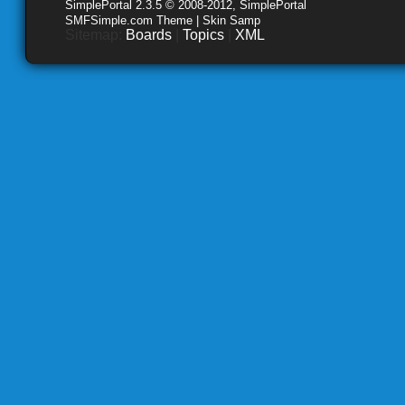
SimplePortal 2.3.5 © 2008-2012, SimplePortal
SMFSimple.com Theme | Skin Samp
Sitemap:
Boards
|
Topics
|
XML